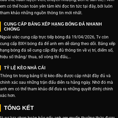
em có thể hoàn toàn yên tâm khi đọc tin tức tại đây, bởi luôn
tham khảo những nguồn thông tin mới nhất.
CUNG CẤP BẢNG XẾP HẠNG BÓNG ĐÁ NHANH
CHÓNG
Ngoài việc cung cấp trực tiếp bóng đá 19/04/2026, Tv còn
cung cấp BXH bóng đá để anh em dễ dàng theo dõi. Bảng xếp
hạng bóng đá sẽ cung cấp đầy đủ thông tin về vị trí, điểm số,
hiệu số thắng/ thua, số vòng thi đấu,…
TỶ LỆ KÈO NHÀ CÁI
Thông tin trong bảng tỉ lệ kèo đều được cập nhật đầy đủ và
chính xác sau những trận đấu diễn ra hằng ngày. Nhờ đó mà
anh em có thể tham khảo để đưa ra những quyết đinhj chính
xác hơn.
TỔNG KẾT
là sự lựa chọn hoàn hảo nếu anh em muốn thưởng thức được