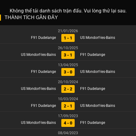
Không thể tải danh sách trận đấu. Vui lòng thử lại sau.
THÀNH TÍCH GẦN ĐÂY
21/01/2026
1 - 1
F91 Dudelange
US Mondorf-les-Bains
26/10/2025
3 - 1
US Mondorf-les-Bains
F91 Dudelange
13/04/2025
3 - 0
F91 Dudelange
US Mondorf-les-Bains
20/10/2024
2 - 2
US Mondorf-les-Bains
F91 Dudelange
10/03/2024
2 - 1
F91 Dudelange
US Mondorf-les-Bains
17/09/2023
4 - 0
US Mondorf-les-Bains
F91 Dudelange
08/04/2023