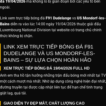
đá 19/04/2026
mà không lo bị gián đoạn bởi các yếu tố bên
ngoài.
Link xem trực tiếp bóng đá
F91 Dudelange
vs
US Mondorf-les-
Bains
diễn ra vào lúc 14:00 ngày 19/04/2026 thuộc giải đấu
Luxembourg National Division tại website
có trang chủ chính
thức không bị chặn.
LINK XEM TRỰC TIẾP BÓNG ĐÁ F91
DUDELANGE VÀ US MONDORF-LES-
BAINS – SỰ LỰA CHỌN HOÀN HẢO
XEM TRỰC TIẾP BÓNG ĐÁ 19/04/2026 FULL HD
Anh em tha hồ tận hưởng những trận đấu bóng mới nhất tại TV
một cách mượt mà nhất. Nhờ áp dụng công nghệ hiện đại nhất,
đường truyền tại được cập nhật liên tục để hạn chế tình trạng
giật lag, quá tải.
GIAO DIỆN TV ĐẸP MẮT, CHẤT LƯỢNG CAO