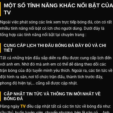
MỘT SỐ TÍNH NĂNG KHÁC NỔI BẬT CỦA
TV
Ngoài việc phát sóng các link xem trực tiếp bóng đá, còn có rất
nhiều tính năng nổi bật có ích cho người dùng. Dưới đây là
tổng hợp các tính năng nổi bật tại chuyên trang :
CUNG CẤP LỊCH THI ĐẤU BÓNG ĐÁ ĐẦY ĐỦ VÀ CHI
TIẾT
Tất cả những trận đấu sắp diễn ra đều được cung cấp lịch đến
với anh em. Nhờ đó mà anh em có thể dễ dàng theo dõi các
trận bóng của đội tuyển mình yêu thích. Ngoài ra, các tin tức về
đội hình ra sân, nơi tổ chức trận đấu, thành tích trước đây,
phong độ hiện tại,… cũng sẽ được cập nhật.
CẬP NHẬT TIN TỨC VÀ THÔNG TIN MỚI NHẤT VỀ
BÓNG ĐÁ
Hàng ngày
TV
đều cập nhật tất cả các tin tức về bóng đá như:
cầu thủ, huấn luyện viên, chuyển nhượng, bên lề sân cỏ,… Anh