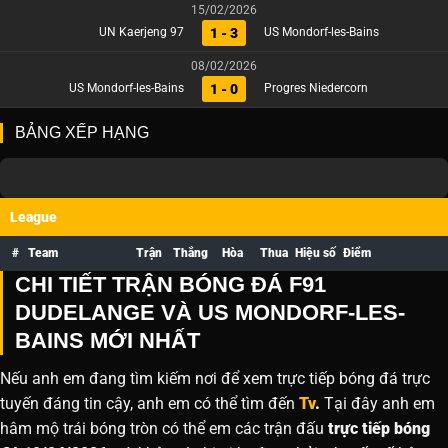
15/02/2026
1 - 3
UN Kaerjeng 97
US Mondorf-les-Bains
08/02/2026
1 - 0
US Mondorf-les-Bains
Progres Niedercorn
BẢNG XẾP HẠNG
League
#
Team
Trận
Thắng
Hòa
Thua
Hiệu số
Điểm
CHI TIẾT TRẬN BÓNG ĐÁ F91
DUDELANGE VÀ US MONDORF-LES-
BAINS MỚI NHẤT
Nếu anh em đang tìm kiếm nơi để xem trực tiếp bóng đá trực
tuyến đáng tin cậy, anh em có thể tìm đến
Tv
.
Tại đây anh em
hâm mộ trái bóng tròn có thể em các trận đấu
trực tiếp bóng