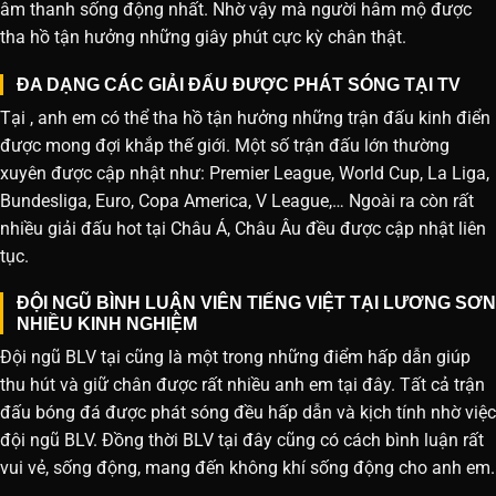
âm thanh sống động nhất. Nhờ vậy mà người hâm mộ được
tha hồ tận hưởng những giây phút cực kỳ chân thật.
ĐA DẠNG CÁC GIẢI ĐẤU ĐƯỢC PHÁT SÓNG TẠI TV
Tại , anh em có thể tha hồ tận hưởng những trận đấu kinh điển
được mong đợi khắp thế giới. Một số trận đấu lớn thường
xuyên được cập nhật như: Premier League, World Cup, La Liga,
Bundesliga, Euro, Copa America, V League,… Ngoài ra còn rất
nhiều giải đấu hot tại Châu Á, Châu Âu đều được cập nhật liên
tục.
ĐỘI NGŨ BÌNH LUẬN VIÊN TIẾNG VIỆT TẠI LƯƠNG SƠN
NHIỀU KINH NGHIỆM
Đội ngũ BLV tại cũng là một trong những điểm hấp dẫn giúp
thu hút và giữ chân được rất nhiều anh em tại đây. Tất cả trận
đấu bóng đá được phát sóng đều hấp dẫn và kịch tính nhờ việc
đội ngũ BLV. Đồng thời BLV tại đây cũng có cách bình luận rất
vui vẻ, sống động, mang đến không khí sống động cho anh em.