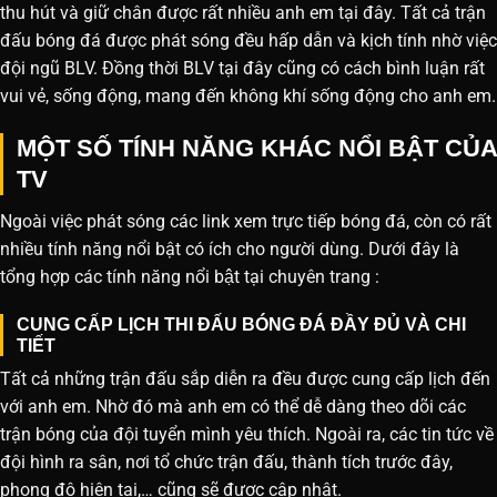
thu hút và giữ chân được rất nhiều anh em tại đây. Tất cả trận
đấu bóng đá được phát sóng đều hấp dẫn và kịch tính nhờ việc
đội ngũ BLV. Đồng thời BLV tại đây cũng có cách bình luận rất
vui vẻ, sống động, mang đến không khí sống động cho anh em.
MỘT SỐ TÍNH NĂNG KHÁC NỔI BẬT CỦA
TV
Ngoài việc phát sóng các link xem trực tiếp bóng đá, còn có rất
nhiều tính năng nổi bật có ích cho người dùng. Dưới đây là
tổng hợp các tính năng nổi bật tại chuyên trang :
CUNG CẤP LỊCH THI ĐẤU BÓNG ĐÁ ĐẦY ĐỦ VÀ CHI
TIẾT
Tất cả những trận đấu sắp diễn ra đều được cung cấp lịch đến
với anh em. Nhờ đó mà anh em có thể dễ dàng theo dõi các
trận bóng của đội tuyển mình yêu thích. Ngoài ra, các tin tức về
đội hình ra sân, nơi tổ chức trận đấu, thành tích trước đây,
phong độ hiện tại,… cũng sẽ được cập nhật.