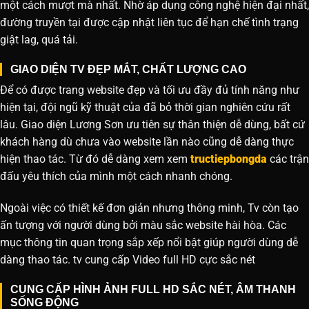
một cách mượt mà nhất. Nhờ áp dụng công nghệ hiện đại nhất,
đường truyền tại được cập nhật liên tục để hạn chế tình trạng
giật lag, quá tải.
GIAO DIỆN TV ĐẸP MẮT, CHẤT LƯỢNG CAO
Để có được trang website đẹp và tối ưu đầy đủ tính năng như
hiện tại, đội ngũ kỹ thuật của đã bỏ thời gian nghiên cứu rất
lâu. Giao diện Lương Sơn ưu tiên sự thân thiện dễ dùng, bất cứ
khách hàng dù chưa vào website lần nào cũng dễ dàng thực
hiện thao tác. Từ đó dễ dàng xem xem
tructiepbongda
các trận
đấu yêu thích của mình một cách nhanh chóng.
Ngoài việc có thiết kế đơn giản nhưng thông minh, Tv còn tạo
ấn tượng với người dùng bởi màu sắc website hài hòa. Các
mục thông tin quan trọng sắp xếp nổi bật giúp người dùng dễ
dàng thao tác. tv cung cấp Video full HD cực sắc nét
CUNG CẤP HÌNH ẢNH FULL HD SẮC NÉT, ÂM THANH
SỐNG ĐỘNG