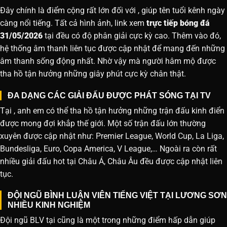
Đây chính là điểm cộng rất lớn đối với , giúp tên tuổi kênh ngày
càng nổi tiếng. Tất cả hình ảnh, link xem
trực tiếp bóng đá
31/05/2026
tại đều có độ phân giải cực kỳ cao. Thêm vào đó,
hệ thống âm thanh liên tục được cập nhật để mang đến những
âm thanh sống động nhất. Nhờ vậy mà người hâm mộ được
tha hồ tận hưởng những giây phút cực kỳ chân thật.
ĐA DẠNG CÁC GIẢI ĐẤU ĐƯỢC PHÁT SÓNG TẠI TV
Tại , anh em có thể tha hồ tận hưởng những trận đấu kinh điển
được mong đợi khắp thế giới. Một số trận đấu lớn thường
xuyên được cập nhật như: Premier League, World Cup, La Liga,
Bundesliga, Euro, Copa America, V League,… Ngoài ra còn rất
nhiều giải đấu hot tại Châu Á, Châu Âu đều được cập nhật liên
tục.
ĐỘI NGŨ BÌNH LUẬN VIÊN TIẾNG VIỆT TẠI LƯƠNG SƠN
NHIỀU KINH NGHIỆM
Đội ngũ BLV tại cũng là một trong những điểm hấp dẫn giúp