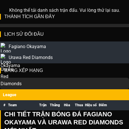
Không thể tải danh sách trận đấu. Vui lòng thử lại sau.
THÀNH TÍCH GẦN ĐÂY
LỊCH SỬ ĐỐI ĐẦU
Fagiano Okayama
Urawa Red Diamonds
BẢNG XẾP HẠNG
League
#
Team
Trận
Thắng
Hòa
Thua
Hiệu số
Điểm
CHI TIẾT TRẬN BÓNG ĐÁ FAGIANO
OKAYAMA VÀ URAWA RED DIAMONDS