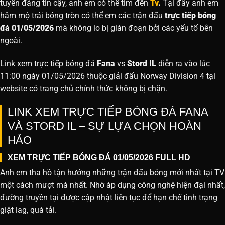
tuyến đáng tin cậy, anh em có thể tìm đến
Tv
.
Tại đây anh em
hâm mộ trái bóng tròn có thể em các trận đấu
trực tiếp bóng
đá 01/05/2026
mà không lo bị gián đoạn bởi các yếu tố bên
ngoài.
Link xem trực tiếp bóng đá
Fana
vs
Stord IL
diễn ra vào lúc
11:00 ngày 01/05/2026 thuộc giải đấu Norway Division 4 tại
website
có trang chủ chính thức không bị chặn.
LINK XEM TRỰC TIẾP BÓNG ĐÁ FANA
VÀ STORD IL – SỰ LỰA CHỌN HOÀN
HẢO
XEM TRỰC TIẾP BÓNG ĐÁ 01/05/2026 FULL HD
Anh em tha hồ tận hưởng những trận đấu bóng mới nhất tại TV
một cách mượt mà nhất. Nhờ áp dụng công nghệ hiện đại nhất,
đường truyền tại được cập nhật liên tục để hạn chế tình trạng
giật lag, quá tải.