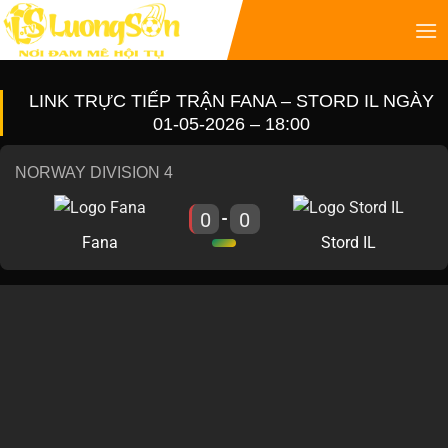
LINK TRỰC TIẾP TRẬN FANA – STORD IL NGÀY
01-05-2026 – 18:00
NORWAY DIVISION 4
0
0
-
Fana
Stord IL