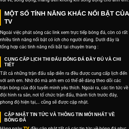
MỘT SỐ TÍNH NĂNG KHÁC NỔI BẬT CỦA
TV
Ngoài việc phát sóng các link xem trực tiếp bóng đá, còn có rất
nhiều tính năng nổi bật có ích cho người dùng. Dưới đây là
tổng hợp các tính năng nổi bật tại chuyên trang :
CUNG CẤP LỊCH THI ĐẤU BÓNG ĐÁ ĐẦY ĐỦ VÀ CHI
TIẾT
Tất cả những trận đấu sắp diễn ra đều được cung cấp lịch đến
với anh em. Nhờ đó mà anh em có thể dễ dàng theo dõi các
trận bóng của đội tuyển mình yêu thích. Ngoài ra, các tin tức về
đội hình ra sân, nơi tổ chức trận đấu, thành tích trước đây,
phong độ hiện tại,… cũng sẽ được cập nhật.
CẬP NHẬT TIN TỨC VÀ THÔNG TIN MỚI NHẤT VỀ
BÓNG ĐÁ
Hàng ngày
TV
đều cập nhật tất cả các tin tức về bóng đá như: