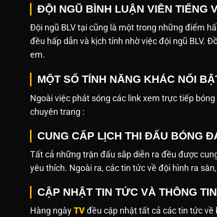
ĐỘI NGŨ BÌNH LUẬN VIÊN TIẾNG 
Đội ngũ BLV tại cũng là một trong những điểm hấ
đều hấp dẫn và kịch tính nhờ việc đội ngũ BLV. Đ
em.
MỘT SỐ TÍNH NĂNG KHÁC NỔI BẬ
Ngoài việc phát sóng các link xem trực tiếp bóng đá,
chuyên trang :
CUNG CẤP LỊCH THI ĐẤU BÓNG ĐÁ
Tất cả những trận đấu sắp diễn ra đều được cung
yêu thích. Ngoài ra, các tin tức về đội hình ra sâ
CẬP NHẬT TIN TỨC VÀ THÔNG TI
Hàng ngày
TV
đều cập nhật tất cả các tin tức v