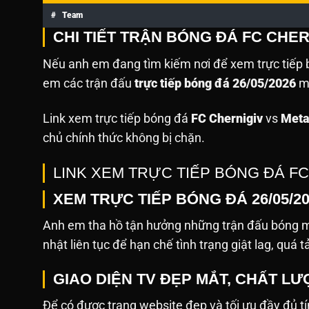
#
Team
CHI TIẾT TRẬN BÓNG ĐÁ FC CHER
Nếu anh em đang tìm kiếm nơi để xem trực tiếp b
em các trận đấu
trực tiếp bóng đá 26/05/2026
mà
Link xem trực tiếp bóng đá
FC Chernigiv
vs
Meta
chủ chính thức không bị chặn.
LINK XEM TRỰC TIẾP BÓNG ĐÁ F
XEM TRỰC TIẾP BÓNG ĐÁ 26/05/2
Anh em tha hồ tận hưởng những trận đấu bóng mớ
nhật liên tục để hạn chế tình trạng giật lag, quá t
GIAO DIỆN TV ĐẸP MẮT, CHẤT L
Để có được trang website đẹp và tối ưu đầy đủ tín