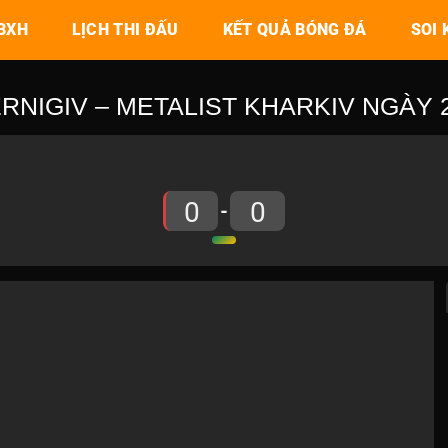
BXH
LỊCH THI ĐẤU
KẾT QUẢ BÓNG ĐÁ
SOI 
NIGIV – METALIST KHARKIV NGÀY 26
0
0
-