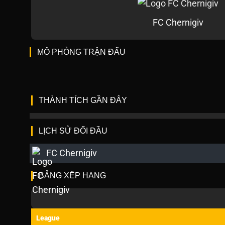
FC Chernigiv
MÔ PHỎNG TRẬN ĐẤU
THÀNH TÍCH GẦN ĐÂY
LỊCH SỬ ĐỐI ĐẦU
FC Chernigiv
BẢNG XẾP HẠNG
League