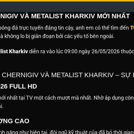
NIGIV VÀ METALIST KHARKIV MỚI NHẤT
óng đá trực tuyến đáng tin cậy, anh em có thể tìm đến
T
 không lo bị gián đoạn bởi các yếu tố bên ngoài.
list Kharkiv
diễn ra vào lúc 09:00 ngày 26/05/2026 thuộc 
C CHERNIGIV VÀ METALIST KHARKIV – S
026 FULL HD
i nhất tại TV một cách mượt mà nhất. Nhờ áp dụng công
ải.
ƯỢNG CAO
h năng như hiện tại, đội ngũ kỹ thuật của đã bỏ thời gian