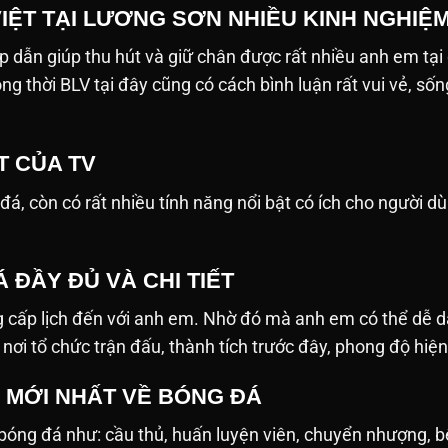
VIỆT TẠI LƯƠNG SƠN NHIỀU KINH NGHIỆ
p dẫn giúp thu hút và giữ chân được rất nhiều anh em tại
ồng thời BLV tại đây cũng có cách bình luận rất vui vẻ, 
T CỦA TV
 còn có rất nhiều tính năng nổi bật có ích cho người dùng. D
 ĐẦY ĐỦ VÀ CHI TIẾT
 cấp lịch đến với anh em. Nhờ đó mà anh em có thể dễ d
n, nơi tổ chức trận đấu, thành tích trước đây, phong độ hiệ
N MỚI NHẤT VỀ BÓNG ĐÁ
ề bóng đá như: cầu thủ, huấn luyện viên, chuyển nhượng, 