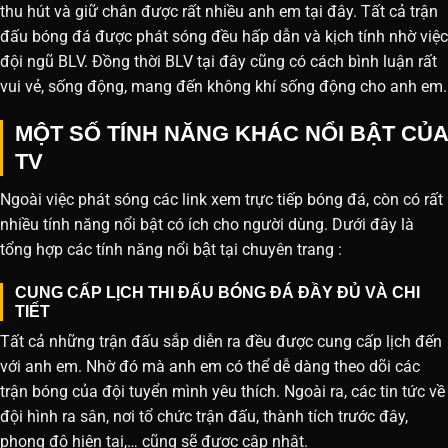
thu hút và giữ chân được rất nhiều anh em tại đây. Tất cả trận
đấu bóng đá được phát sóng đều hấp dẫn và kịch tính nhờ việc
đội ngũ BLV. Đồng thời BLV tại đây cũng có cách bình luận rất
vui vẻ, sống động, mang đến không khí sống động cho anh em.
MỘT SỐ TÍNH NĂNG KHÁC NỔI BẬT CỦA
TV
Ngoài việc phát sóng các link xem trực tiếp bóng đá, còn có rất
nhiều tính năng nổi bật có ích cho người dùng. Dưới đây là
tổng hợp các tính năng nổi bật tại chuyên trang :
CUNG CẤP LỊCH THI ĐẤU BÓNG ĐÁ ĐẦY ĐỦ VÀ CHI
TIẾT
Tất cả những trận đấu sắp diễn ra đều được cung cấp lịch đến
với anh em. Nhờ đó mà anh em có thể dễ dàng theo dõi các
trận bóng của đội tuyển mình yêu thích. Ngoài ra, các tin tức về
đội hình ra sân, nơi tổ chức trận đấu, thành tích trước đây,
phong độ hiện tại,… cũng sẽ được cập nhật.