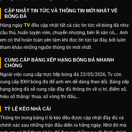
CẬP NHẬT TIN TỨC VÀ THÔNG TIN MỚI NHẤT VỀ
BÓNG ĐÁ
Hàng ngày
TV
đều cập nhật tất cả các tin tức về bóng đá như:
cầu thủ, huấn luyện viên, chuyển nhượng, bên lề sân cỏ,… Anh
em có thể hoàn toàn yên tâm khi đọc tin tức tại đây, bởi luôn
tham khảo những nguồn thông tin mới nhất.
CUNG CẤP BẢNG XẾP HẠNG BÓNG ĐÁ NHANH
CHÓNG
Ngoài việc cung cấp trực tiếp bóng đá 23/05/2026, Tv còn
cung cấp BXH bóng đá để anh em dễ dàng theo dõi. Bảng xếp
hạng bóng đá sẽ cung cấp đầy đủ thông tin về vị trí, điểm số,
hiệu số thắng/ thua, số vòng thi đấu,…
TỶ LỆ KÈO NHÀ CÁI
Thông tin trong bảng tỉ lệ kèo đều được cập nhật đầy đủ và
chính xác sau những trận đấu diễn ra hằng ngày. Nhờ đó mà