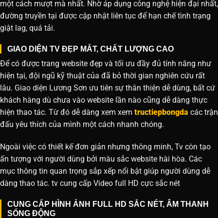
một cách mượt mà nhất. Nhờ áp dụng công nghệ hiện đại nhất,
đường truyền tại được cập nhật liên tục để hạn chế tình trạng
giật lag, quá tải.
GIAO DIỆN TV ĐẸP MẮT, CHẤT LƯỢNG CAO
Để có được trang website đẹp và tối ưu đầy đủ tính năng như
hiện tại, đội ngũ kỹ thuật của đã bỏ thời gian nghiên cứu rất
lâu. Giao diện Lương Sơn ưu tiên sự thân thiện dễ dùng, bất cứ
khách hàng dù chưa vào website lần nào cũng dễ dàng thực
hiện thao tác. Từ đó dễ dàng xem xem
tructiepbongda
các trận
đấu yêu thích của mình một cách nhanh chóng.
Ngoài việc có thiết kế đơn giản nhưng thông minh, Tv còn tạo
ấn tượng với người dùng bởi màu sắc website hài hòa. Các
mục thông tin quan trọng sắp xếp nổi bật giúp người dùng dễ
dàng thao tác. tv cung cấp Video full HD cực sắc nét
CUNG CẤP HÌNH ẢNH FULL HD SẮC NÉT, ÂM THANH
SỐNG ĐỘNG