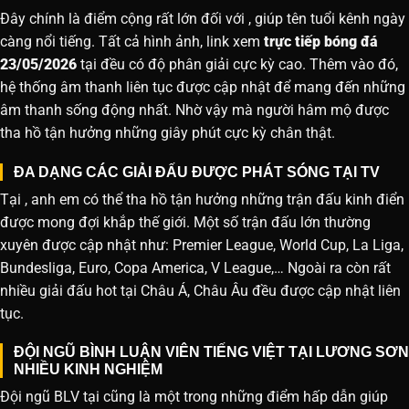
Đây chính là điểm cộng rất lớn đối với , giúp tên tuổi kênh ngày
càng nổi tiếng. Tất cả hình ảnh, link xem
trực tiếp bóng đá
23/05/2026
tại đều có độ phân giải cực kỳ cao. Thêm vào đó,
hệ thống âm thanh liên tục được cập nhật để mang đến những
âm thanh sống động nhất. Nhờ vậy mà người hâm mộ được
tha hồ tận hưởng những giây phút cực kỳ chân thật.
ĐA DẠNG CÁC GIẢI ĐẤU ĐƯỢC PHÁT SÓNG TẠI TV
Tại , anh em có thể tha hồ tận hưởng những trận đấu kinh điển
được mong đợi khắp thế giới. Một số trận đấu lớn thường
xuyên được cập nhật như: Premier League, World Cup, La Liga,
Bundesliga, Euro, Copa America, V League,… Ngoài ra còn rất
nhiều giải đấu hot tại Châu Á, Châu Âu đều được cập nhật liên
tục.
ĐỘI NGŨ BÌNH LUẬN VIÊN TIẾNG VIỆT TẠI LƯƠNG SƠN
NHIỀU KINH NGHIỆM
Đội ngũ BLV tại cũng là một trong những điểm hấp dẫn giúp