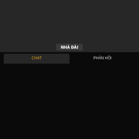
NHÀ ĐÀI
CHAT
PHẢN HỒI