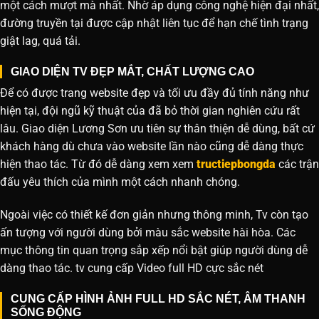
một cách mượt mà nhất. Nhờ áp dụng công nghệ hiện đại nhất,
đường truyền tại được cập nhật liên tục để hạn chế tình trạng
giật lag, quá tải.
GIAO DIỆN TV ĐẸP MẮT, CHẤT LƯỢNG CAO
Để có được trang website đẹp và tối ưu đầy đủ tính năng như
hiện tại, đội ngũ kỹ thuật của đã bỏ thời gian nghiên cứu rất
lâu. Giao diện Lương Sơn ưu tiên sự thân thiện dễ dùng, bất cứ
khách hàng dù chưa vào website lần nào cũng dễ dàng thực
hiện thao tác. Từ đó dễ dàng xem xem
tructiepbongda
các trận
đấu yêu thích của mình một cách nhanh chóng.
Ngoài việc có thiết kế đơn giản nhưng thông minh, Tv còn tạo
ấn tượng với người dùng bởi màu sắc website hài hòa. Các
mục thông tin quan trọng sắp xếp nổi bật giúp người dùng dễ
dàng thao tác. tv cung cấp Video full HD cực sắc nét
CUNG CẤP HÌNH ẢNH FULL HD SẮC NÉT, ÂM THANH
SỐNG ĐỘNG