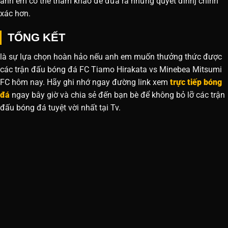
anh em có thể tham khảo để đưa ra những quyết đinhj chính
xác hơn.
TỔNG KẾT
là sự lựa chọn hoàn hảo nếu anh em muốn thưởng thức được
các trận đấu bóng đá FC Tiamo Hirakata vs Minebea Mitsumi
FC hôm nay. Hãy ghi nhớ ngay đường link xem
trực tiếp bóng
đá
ngay bây giờ và chia sẻ đến bạn bè để không bỏ lỡ các trận
đấu bóng đá tuyệt vời nhất tại Tv.