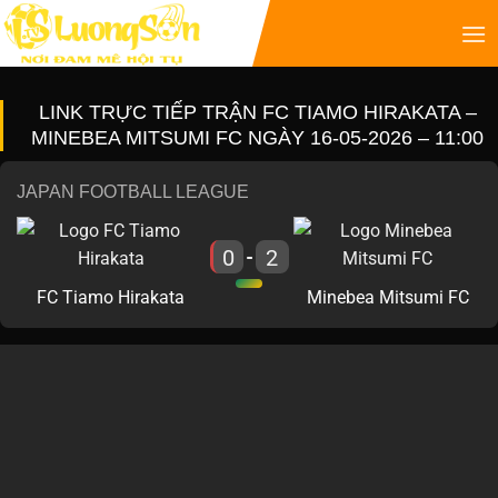
LINK TRỰC TIẾP TRẬN FC TIAMO HIRAKATA –
MINEBEA MITSUMI FC NGÀY 16-05-2026 – 11:00
JAPAN FOOTBALL LEAGUE
0
2
-
FC Tiamo Hirakata
Minebea Mitsumi FC