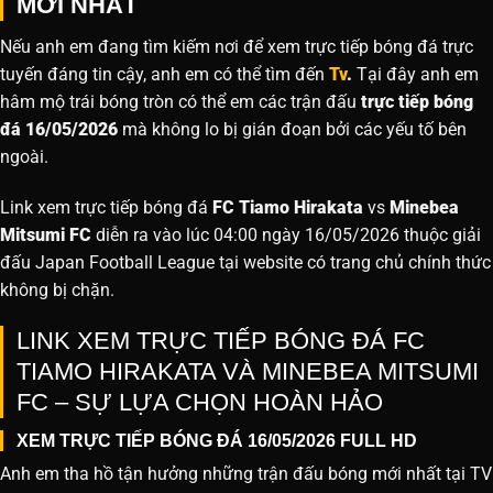
MỚI NHẤT
Nếu anh em đang tìm kiếm nơi để xem trực tiếp bóng đá trực
tuyến đáng tin cậy, anh em có thể tìm đến
Tv
.
Tại đây anh em
hâm mộ trái bóng tròn có thể em các trận đấu
trực tiếp bóng
đá 16/05/2026
mà không lo bị gián đoạn bởi các yếu tố bên
ngoài.
Link xem trực tiếp bóng đá
FC Tiamo Hirakata
vs
Minebea
Mitsumi FC
diễn ra vào lúc 04:00 ngày 16/05/2026 thuộc giải
đấu Japan Football League tại website
có trang chủ chính thức
không bị chặn.
LINK XEM TRỰC TIẾP BÓNG ĐÁ FC
TIAMO HIRAKATA VÀ MINEBEA MITSUMI
FC – SỰ LỰA CHỌN HOÀN HẢO
XEM TRỰC TIẾP BÓNG ĐÁ 16/05/2026 FULL HD
Anh em tha hồ tận hưởng những trận đấu bóng mới nhất tại TV