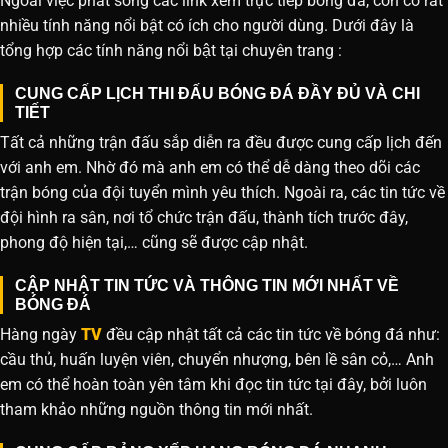
Ngoài việc phát sóng các link xem trực tiếp bóng đá, còn có rất
nhiều tính năng nổi bật có ích cho người dùng. Dưới đây là
tổng hợp các tính năng nổi bật tại chuyên trang :
CUNG CẤP LỊCH THI ĐẤU BÓNG ĐÁ ĐẦY ĐỦ VÀ CHI
TIẾT
Tất cả những trận đấu sắp diễn ra đều được cung cấp lịch đến
với anh em. Nhờ đó mà anh em có thể dễ dàng theo dõi các
trận bóng của đội tuyển mình yêu thích. Ngoài ra, các tin tức về
đội hình ra sân, nơi tổ chức trận đấu, thành tích trước đây,
phong độ hiện tại,… cũng sẽ được cập nhật.
CẬP NHẬT TIN TỨC VÀ THÔNG TIN MỚI NHẤT VỀ
BÓNG ĐÁ
Hàng ngày
TV
đều cập nhật tất cả các tin tức về bóng đá như:
cầu thủ, huấn luyện viên, chuyển nhượng, bên lề sân cỏ,… Anh
em có thể hoàn toàn yên tâm khi đọc tin tức tại đây, bởi luôn
tham khảo những nguồn thông tin mới nhất.