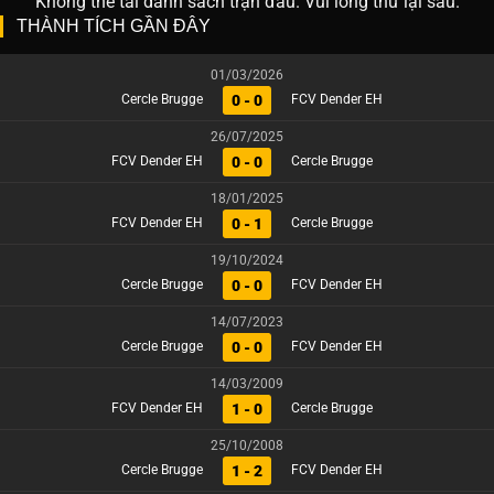
Không thể tải danh sách trận đấu. Vui lòng thử lại sau.
THÀNH TÍCH GẦN ĐÂY
01/03/2026
0 - 0
Cercle Brugge
FCV Dender EH
26/07/2025
0 - 0
FCV Dender EH
Cercle Brugge
18/01/2025
0 - 1
FCV Dender EH
Cercle Brugge
19/10/2024
0 - 0
Cercle Brugge
FCV Dender EH
14/07/2023
0 - 0
Cercle Brugge
FCV Dender EH
14/03/2009
1 - 0
FCV Dender EH
Cercle Brugge
25/10/2008
1 - 2
Cercle Brugge
FCV Dender EH