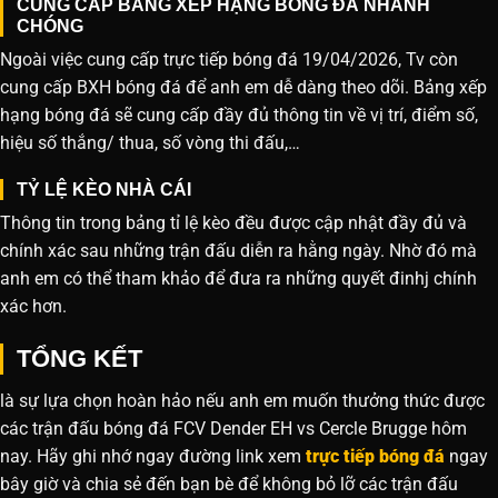
CUNG CẤP BẢNG XẾP HẠNG BÓNG ĐÁ NHANH
CHÓNG
Ngoài việc cung cấp trực tiếp bóng đá 19/04/2026, Tv còn
cung cấp BXH bóng đá để anh em dễ dàng theo dõi. Bảng xếp
hạng bóng đá sẽ cung cấp đầy đủ thông tin về vị trí, điểm số,
hiệu số thắng/ thua, số vòng thi đấu,…
TỶ LỆ KÈO NHÀ CÁI
Thông tin trong bảng tỉ lệ kèo đều được cập nhật đầy đủ và
chính xác sau những trận đấu diễn ra hằng ngày. Nhờ đó mà
anh em có thể tham khảo để đưa ra những quyết đinhj chính
xác hơn.
TỔNG KẾT
là sự lựa chọn hoàn hảo nếu anh em muốn thưởng thức được
các trận đấu bóng đá FCV Dender EH vs Cercle Brugge hôm
nay. Hãy ghi nhớ ngay đường link xem
trực tiếp bóng đá
ngay
bây giờ và chia sẻ đến bạn bè để không bỏ lỡ các trận đấu