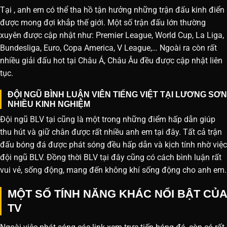
Tại , anh em có thể tha hồ tận hưởng những trận đấu kinh điển
được mong đợi khắp thế giới. Một số trận đấu lớn thường
xuyên được cập nhật như: Premier League, World Cup, La Liga,
Bundesliga, Euro, Copa America, V League,… Ngoài ra còn rất
nhiều giải đấu hot tại Châu Á, Châu Âu đều được cập nhật liên
tục.
ĐỘI NGŨ BÌNH LUẬN VIÊN TIẾNG VIỆT TẠI LƯƠNG SƠN
NHIỀU KINH NGHIỆM
Đội ngũ BLV tại cũng là một trong những điểm hấp dẫn giúp
thu hút và giữ chân được rất nhiều anh em tại đây. Tất cả trận
đấu bóng đá được phát sóng đều hấp dẫn và kịch tính nhờ việc
đội ngũ BLV. Đồng thời BLV tại đây cũng có cách bình luận rất
vui vẻ, sống động, mang đến không khí sống động cho anh em.
MỘT SỐ TÍNH NĂNG KHÁC NỔI BẬT CỦA
TV