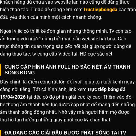
khách hàng dù chưa vào website lần nào cũng dễ dàng thực
hiện thao tác. Từ đó dễ dàng xem xem
tructiepbongda
các trận
đấu yêu thích của mình một cách nhanh chóng.
Ngoài việc có thiết kế đơn giản nhưng thông minh, Tv còn tạo
ấn tượng với người dùng bởi màu sắc website hài hòa. Các
mục thông tin quan trọng sắp xếp nổi bật giúp người dùng dễ
dàng thao tác. tv cung cấp Video full HD cực sắc nét
CUNG CẤP HÌNH ẢNH FULL HD SẮC NÉT, ÂM THANH
SỐNG ĐỘNG
Đây chính là điểm cộng rất lớn đối với , giúp tên tuổi kênh ngày
càng nổi tiếng. Tất cả hình ảnh, link xem
trực tiếp bóng đá
19/04/2026
tại đều có độ phân giải cực kỳ cao. Thêm vào đó,
hệ thống âm thanh liên tục được cập nhật để mang đến những
âm thanh sống động nhất. Nhờ vậy mà người hâm mộ được
tha hồ tận hưởng những giây phút cực kỳ chân thật.
ĐA DẠNG CÁC GIẢI ĐẤU ĐƯỢC PHÁT SÓNG TẠI TV