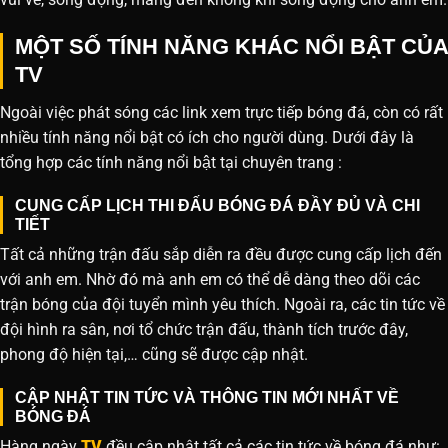
MỘT SỐ TÍNH NĂNG KHÁC NỔI BẬT CỦA
TV
Ngoài việc phát sóng các link xem trực tiếp bóng đá, còn có rất
nhiều tính năng nổi bật có ích cho người dùng. Dưới đây là
tổng hợp các tính năng nổi bật tại chuyên trang :
CUNG CẤP LỊCH THI ĐẤU BÓNG ĐÁ ĐẦY ĐỦ VÀ CHI
TIẾT
Tất cả những trận đấu sắp diễn ra đều được cung cấp lịch đến
với anh em. Nhờ đó mà anh em có thể dễ dàng theo dõi các
trận bóng của đội tuyển mình yêu thích. Ngoài ra, các tin tức về
đội hình ra sân, nơi tổ chức trận đấu, thành tích trước đây,
phong độ hiện tại,… cũng sẽ được cập nhật.
CẬP NHẬT TIN TỨC VÀ THÔNG TIN MỚI NHẤT VỀ
BÓNG ĐÁ
Hàng ngày
TV
đều cập nhật tất cả các tin tức về bóng đá như: