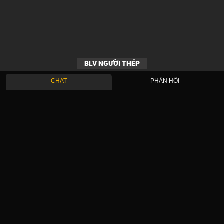
BLV NGƯỜI THÉP
CHAT
PHẢN HỒI