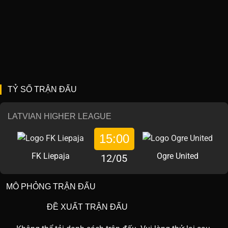
TỶ SỐ TRẬN ĐẤU
LATVIAN HIGHER LEAGUE
15:00
FK Liepaja
Ogre United
12/05
MÔ PHỎNG TRẬN ĐẤU
ĐỀ XUẤT TRẬN ĐẤU