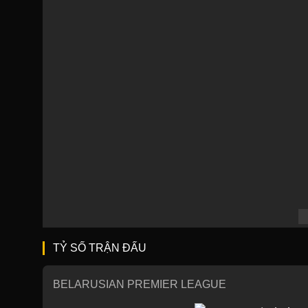
TỶ SỐ TRẬN ĐẤU
BELARUSIAN PREMIER LEAGUE