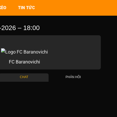
KÈO
TIN TỨC
2026 – 18:00
FC Baranovichi
CHAT
PHẢN HỒI