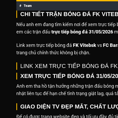
#
Team
CHI TIẾT TRẬN BÓNG ĐÁ FK VIT
Nếu anh em đang tìm kiếm nơi để xem trực tiếp b
em các trận đấu
trực tiếp bóng đá 31/05/2026
mà
Link xem trực tiếp bóng đá
FK Vitebsk
vs
FC Bar
trang chủ chính thức không bị chặn.
LINK XEM TRỰC TIẾP BÓNG ĐÁ F
XEM TRỰC TIẾP BÓNG ĐÁ 31/05/2
Anh em tha hồ tận hưởng những trận đấu bóng mớ
nhật liên tục để hạn chế tình trạng giật lag, quá t
GIAO DIỆN TV ĐẸP MẮT, CHẤT L
Để có được trang website đẹp và tối ưu đầy đủ tín