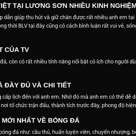
VIỆT TẠI LƯƠNG SƠN NHIỀU KINH NGHIỆ
p dẫn giúp thu hút và giữ chân được rất nhiều anh em tại
ồng thời BLV tại đây cũng có cách bình luận rất vui vẻ, 
T CỦA TV
 còn có rất nhiều tính năng nổi bật có ích cho người dùng. D
 ĐẦY ĐỦ VÀ CHI TIẾT
 cấp lịch đến với anh em. Nhờ đó mà anh em có thể dễ d
n, nơi tổ chức trận đấu, thành tích trước đây, phong độ hiệ
N MỚI NHẤT VỀ BÓNG ĐÁ
ề bóng đá như: cầu thủ, huấn luyện viên, chuyển nhượng, 