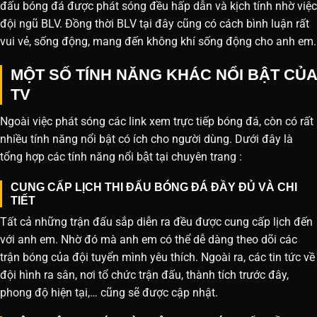
đấu bóng đá được phát sóng đều hấp dẫn và kịch tính nhờ việc
đội ngũ BLV. Đồng thời BLV tại đây cũng có cách bình luận rất
vui vẻ, sống động, mang đến không khí sống động cho anh em.
MỘT SỐ TÍNH NĂNG KHÁC NỔI BẬT CỦA
TV
Ngoài việc phát sóng các link xem trực tiếp bóng đá, còn có rất
nhiều tính năng nổi bật có ích cho người dùng. Dưới đây là
tổng hợp các tính năng nổi bật tại chuyên trang :
CUNG CẤP LỊCH THI ĐẤU BÓNG ĐÁ ĐẦY ĐỦ VÀ CHI
TIẾT
Tất cả những trận đấu sắp diễn ra đều được cung cấp lịch đến
với anh em. Nhờ đó mà anh em có thể dễ dàng theo dõi các
trận bóng của đội tuyển mình yêu thích. Ngoài ra, các tin tức về
đội hình ra sân, nơi tổ chức trận đấu, thành tích trước đây,
phong độ hiện tại,… cũng sẽ được cập nhật.