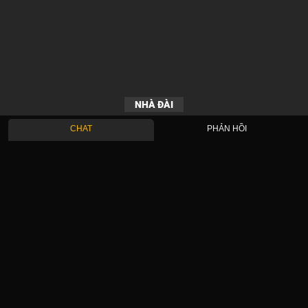
NHÀ ĐÀI
CHAT
PHẢN HỒI