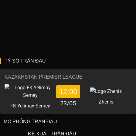
TỶ SỐ TRẬN ĐẤU
KAZAKHSTAN PREMIER LEAGUE
12:00
Zhenis
23/05
FK Yelimay Semey
MÔ PHỎNG TRẬN ĐẤU
ĐỀ XUẤT TRẬN ĐẤU