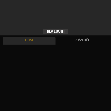
BLV LƯU BỊ
CHAT
PHẢN HỒI