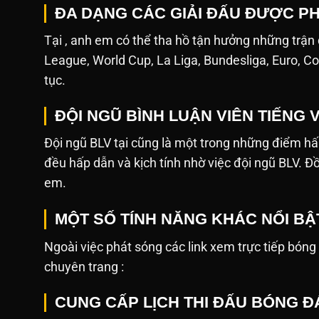
ĐA DẠNG CÁC GIẢI ĐẤU ĐƯỢC PH
Tại , anh em có thể tha hồ tận hưởng những trận
League, World Cup, La Liga, Bundesliga, Euro, Co
tục.
ĐỘI NGŨ BÌNH LUẬN VIÊN TIẾNG 
Đội ngũ BLV tại cũng là một trong những điểm hấ
đều hấp dẫn và kịch tính nhờ việc đội ngũ BLV. Đ
em.
MỘT SỐ TÍNH NĂNG KHÁC NỔI BẬ
Ngoài việc phát sóng các link xem trực tiếp bóng đá,
chuyên trang :
CUNG CẤP LỊCH THI ĐẤU BÓNG ĐÁ