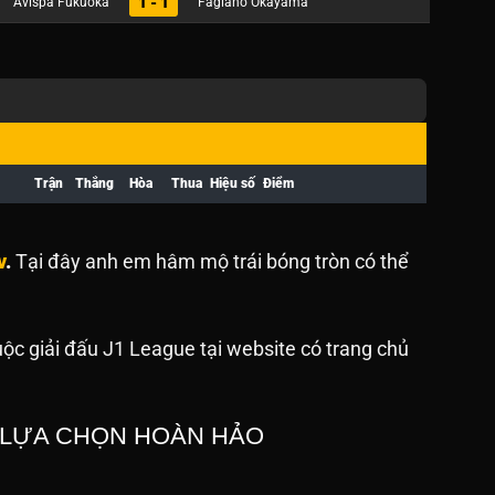
1 - 1
Avispa Fukuoka
Fagiano Okayama
Trận
Thắng
Hòa
Thua
Hiệu số
Điểm
v
.
Tại đây anh em hâm mộ trái bóng tròn có thể
uộc giải đấu J1 League tại website
có trang chủ
Ự LỰA CHỌN HOÀN HẢO