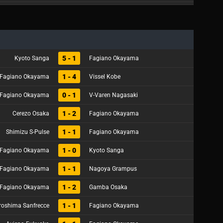
5 - 1
Kyoto Sanga
Fagiano Okayama
1 - 4
Fagiano Okayama
Vissel Kobe
0 - 1
Fagiano Okayama
V-Varen Nagasaki
1 - 2
Cerezo Osaka
Fagiano Okayama
1 - 1
Shimizu S-Pulse
Fagiano Okayama
1 - 0
Fagiano Okayama
Kyoto Sanga
1 - 1
Fagiano Okayama
Nagoya Grampus
1 - 2
Fagiano Okayama
Gamba Osaka
1 - 1
roshima Sanfrecce
Fagiano Okayama