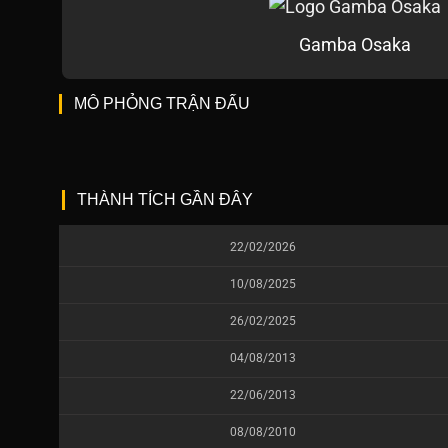
Gamba Osaka
MÔ PHỎNG TRẬN ĐẤU
THÀNH TÍCH GẦN ĐÂY
22/02/2026
10/08/2025
26/02/2025
04/08/2013
22/06/2013
08/08/2010