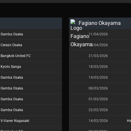
Fagiano Okayama
Gamba Osaka
11/04/2026
Cerezo Osaka
05/04/2026
Bangkok United FC
21/03/2026
Kyoto Sanga
18/03/2026
Gamba Osaka
14/03/2026
Gamba Osaka
08/03/2026
Gamba Osaka
01/03/2026
Gamba Osaka
22/02/2026
V-Varen Nagasaki
14/02/2026
Hi