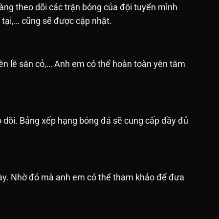
àng theo dõi các trận bóng của đội tuyển mình
n tại,… cũng sẽ được cập nhật.
bên lề sân cỏ,… Anh em có thể hoàn toàn yên tâm
o dõi. Bảng xếp hạng bóng đá sẽ cung cấp đầy đủ
ngày. Nhờ đó mà anh em có thể tham khảo để đưa