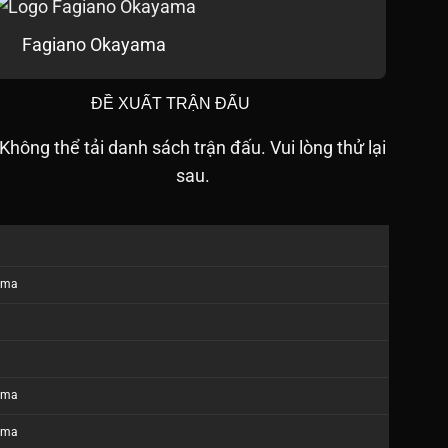
Fagiano Okayama
ĐỀ XUẤT TRẬN ĐẤU
Không thể tải danh sách trận đấu. Vui lòng thử lại
sau.
ama
ama
ama