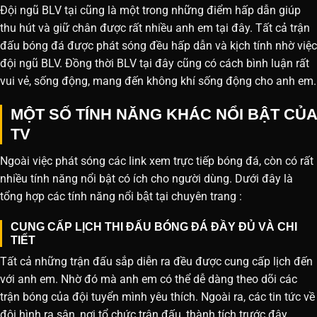
Đội ngũ BLV tại cũng là một trong những điểm hấp dẫn giúp
thu hút và giữ chân được rất nhiều anh em tại đây. Tất cả trận
đấu bóng đá được phát sóng đều hấp dẫn và kịch tính nhờ việc
đội ngũ BLV. Đồng thời BLV tại đây cũng có cách bình luận rất
vui vẻ, sống động, mang đến không khí sống động cho anh em.
MỘT SỐ TÍNH NĂNG KHÁC NỔI BẬT CỦA
TV
Ngoài việc phát sóng các link xem trực tiếp bóng đá, còn có rất
nhiều tính năng nổi bật có ích cho người dùng. Dưới đây là
tổng hợp các tính năng nổi bật tại chuyên trang :
CUNG CẤP LỊCH THI ĐẤU BÓNG ĐÁ ĐẦY ĐỦ VÀ CHI
TIẾT
Tất cả những trận đấu sắp diễn ra đều được cung cấp lịch đến
với anh em. Nhờ đó mà anh em có thể dễ dàng theo dõi các
trận bóng của đội tuyển mình yêu thích. Ngoài ra, các tin tức về
đội hình ra sân, nơi tổ chức trận đấu, thành tích trước đây,