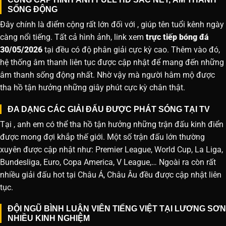
SỐNG ĐỘNG
Đây chính là điểm cộng rất lớn đối với , giúp tên tuổi kênh ngày
càng nổi tiếng. Tất cả hình ảnh, link xem
trực tiếp bóng đá
30/05/2026
tại đều có độ phân giải cực kỳ cao. Thêm vào đó,
hệ thống âm thanh liên tục được cập nhật để mang đến những
âm thanh sống động nhất. Nhờ vậy mà người hâm mộ được
tha hồ tận hưởng những giây phút cực kỳ chân thật.
ĐA DẠNG CÁC GIẢI ĐẤU ĐƯỢC PHÁT SÓNG TẠI TV
Tại , anh em có thể tha hồ tận hưởng những trận đấu kinh điển
được mong đợi khắp thế giới. Một số trận đấu lớn thường
xuyên được cập nhật như: Premier League, World Cup, La Liga,
Bundesliga, Euro, Copa America, V League,… Ngoài ra còn rất
nhiều giải đấu hot tại Châu Á, Châu Âu đều được cập nhật liên
tục.
ĐỘI NGŨ BÌNH LUẬN VIÊN TIẾNG VIỆT TẠI LƯƠNG SƠN
NHIỀU KINH NGHIỆM