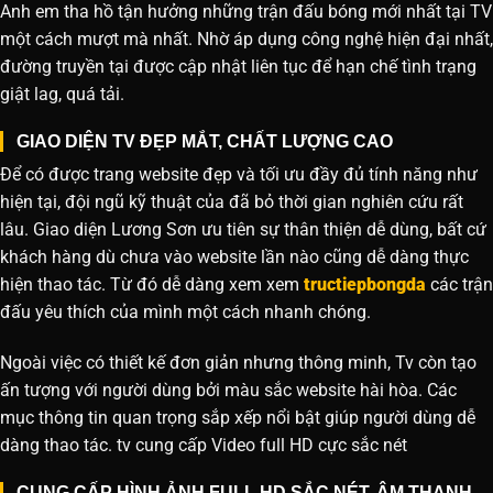
Anh em tha hồ tận hưởng những trận đấu bóng mới nhất tại TV
một cách mượt mà nhất. Nhờ áp dụng công nghệ hiện đại nhất,
đường truyền tại được cập nhật liên tục để hạn chế tình trạng
giật lag, quá tải.
GIAO DIỆN TV ĐẸP MẮT, CHẤT LƯỢNG CAO
Để có được trang website đẹp và tối ưu đầy đủ tính năng như
hiện tại, đội ngũ kỹ thuật của đã bỏ thời gian nghiên cứu rất
lâu. Giao diện Lương Sơn ưu tiên sự thân thiện dễ dùng, bất cứ
khách hàng dù chưa vào website lần nào cũng dễ dàng thực
hiện thao tác. Từ đó dễ dàng xem xem
tructiepbongda
các trận
đấu yêu thích của mình một cách nhanh chóng.
Ngoài việc có thiết kế đơn giản nhưng thông minh, Tv còn tạo
ấn tượng với người dùng bởi màu sắc website hài hòa. Các
mục thông tin quan trọng sắp xếp nổi bật giúp người dùng dễ
dàng thao tác. tv cung cấp Video full HD cực sắc nét
CUNG CẤP HÌNH ẢNH FULL HD SẮC NÉT, ÂM THANH