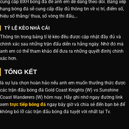
cung cấp BXH bóng đá để anh em dễ dàng theo dõi. Bảng xếp
hạng bóng đá sẽ cung cấp đầy đủ thông tin về vị trí, điểm số,
hiệu số thắng/ thua, số vòng thi đấu,…
TỶ LỆ KÈO NHÀ CÁI
Thông tin trong bảng tỉ lệ kèo đều được cập nhật đầy đủ và
chính xác sau những trận đấu diễn ra hằng ngày. Nhờ đó mà
anh em có thể tham khảo để đưa ra những quyết đinhj chính
xác hơn.
TỔNG KẾT
là sự lựa chọn hoàn hảo nếu anh em muốn thưởng thức được
các trận đấu bóng đá Gold Coast Knights (W) vs Sunshine
Coast Wanderers (W) hôm nay. Hãy ghi nhớ ngay đường link
xem
trực tiếp bóng đá
ngay bây giờ và chia sẻ đến bạn bè để
không bỏ lỡ các trận đấu bóng đá tuyệt vời nhất tại Tv.