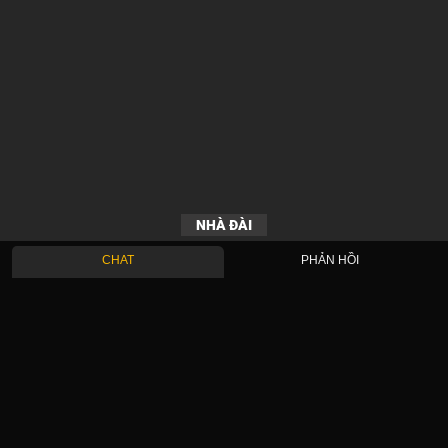
NHÀ ĐÀI
CHAT
PHẢN HỒI