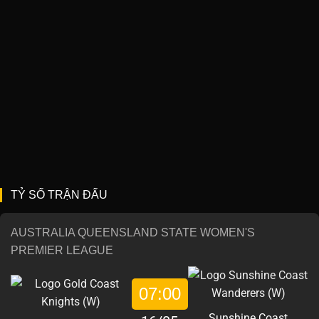
TỶ SỐ TRẬN ĐẤU
AUSTRALIA QUEENSLAND STATE WOMEN'S
PREMIER LEAGUE
07:00
Sunshine Coast