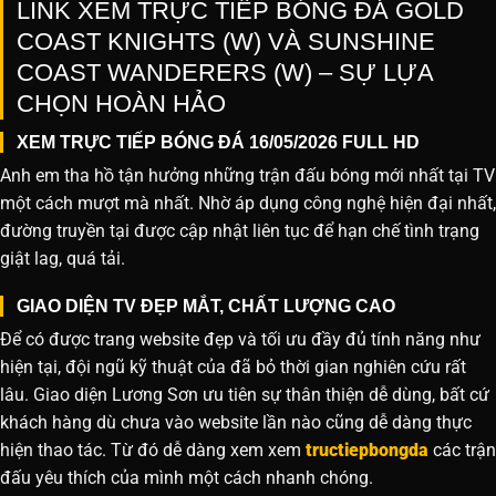
LINK XEM TRỰC TIẾP BÓNG ĐÁ GOLD
COAST KNIGHTS (W) VÀ SUNSHINE
COAST WANDERERS (W) – SỰ LỰA
CHỌN HOÀN HẢO
XEM TRỰC TIẾP BÓNG ĐÁ 16/05/2026 FULL HD
Anh em tha hồ tận hưởng những trận đấu bóng mới nhất tại TV
một cách mượt mà nhất. Nhờ áp dụng công nghệ hiện đại nhất,
đường truyền tại được cập nhật liên tục để hạn chế tình trạng
giật lag, quá tải.
GIAO DIỆN TV ĐẸP MẮT, CHẤT LƯỢNG CAO
Để có được trang website đẹp và tối ưu đầy đủ tính năng như
hiện tại, đội ngũ kỹ thuật của đã bỏ thời gian nghiên cứu rất
lâu. Giao diện Lương Sơn ưu tiên sự thân thiện dễ dùng, bất cứ
khách hàng dù chưa vào website lần nào cũng dễ dàng thực
hiện thao tác. Từ đó dễ dàng xem xem
tructiepbongda
các trận
đấu yêu thích của mình một cách nhanh chóng.