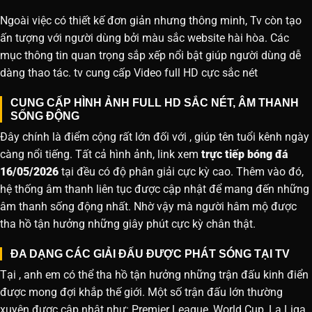
Ngoài việc có thiết kế đơn giản nhưng thông minh, Tv còn tạo
ấn tượng với người dùng bởi màu sắc website hài hòa. Các
mục thông tin quan trọng sắp xếp nổi bật giúp người dùng dễ
dàng thao tác. tv cung cấp Video full HD cực sắc nét
CUNG CẤP HÌNH ẢNH FULL HD SẮC NÉT, ÂM THANH
SỐNG ĐỘNG
Đây chính là điểm cộng rất lớn đối với , giúp tên tuổi kênh ngày
càng nổi tiếng. Tất cả hình ảnh, link xem
trực tiếp bóng đá
16/05/2026
tại đều có độ phân giải cực kỳ cao. Thêm vào đó,
hệ thống âm thanh liên tục được cập nhật để mang đến những
âm thanh sống động nhất. Nhờ vậy mà người hâm mộ được
tha hồ tận hưởng những giây phút cực kỳ chân thật.
ĐA DẠNG CÁC GIẢI ĐẤU ĐƯỢC PHÁT SÓNG TẠI TV
Tại , anh em có thể tha hồ tận hưởng những trận đấu kinh điển
được mong đợi khắp thế giới. Một số trận đấu lớn thường
xuyên được cập nhật như: Premier League, World Cup, La Liga,