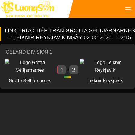
LINK TRỰC TIẾP TRẬN GROTTA SELTJARNARNES
– LEIKNIR REYKJAVIK NGÀY 02-05-2026 – 02:15
ICELAND DIVISION 1
1
2
-
Grotta Seltjarnarnes
Leiknir Reykjavik