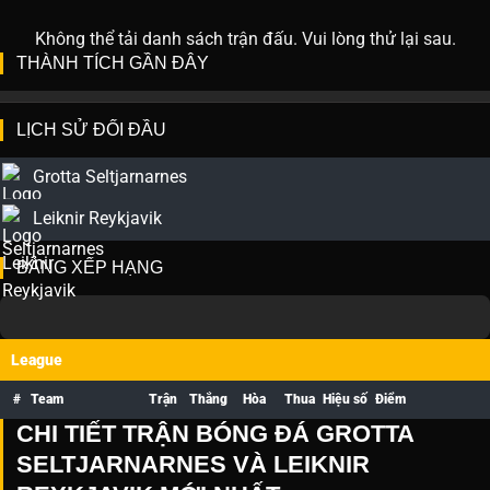
Không thể tải danh sách trận đấu. Vui lòng thử lại sau.
THÀNH TÍCH GẦN ĐÂY
LỊCH SỬ ĐỐI ĐẦU
Grotta Seltjarnarnes
Leiknir Reykjavik
BẢNG XẾP HẠNG
League
#
Team
Trận
Thắng
Hòa
Thua
Hiệu số
Điểm
CHI TIẾT TRẬN BÓNG ĐÁ GROTTA
SELTJARNARNES VÀ LEIKNIR