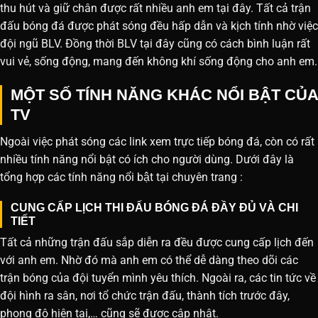
thu hút và giữ chân được rất nhiều anh em tại đây. Tất cả trận
đấu bóng đá được phát sóng đều hấp dẫn và kịch tính nhờ việc
đội ngũ BLV. Đồng thời BLV tại đây cũng có cách bình luận rất
vui vẻ, sống động, mang đến không khí sống động cho anh em.
MỘT SỐ TÍNH NĂNG KHÁC NỔI BẬT CỦA
TV
Ngoài việc phát sóng các link xem trực tiếp bóng đá, còn có rất
nhiều tính năng nổi bật có ích cho người dùng. Dưới đây là
tổng hợp các tính năng nổi bật tại chuyên trang :
CUNG CẤP LỊCH THI ĐẤU BÓNG ĐÁ ĐẦY ĐỦ VÀ CHI
TIẾT
Tất cả những trận đấu sắp diễn ra đều được cung cấp lịch đến
với anh em. Nhờ đó mà anh em có thể dễ dàng theo dõi các
trận bóng của đội tuyển mình yêu thích. Ngoài ra, các tin tức về
đội hình ra sân, nơi tổ chức trận đấu, thành tích trước đây,
phong độ hiện tại,… cũng sẽ được cập nhật.