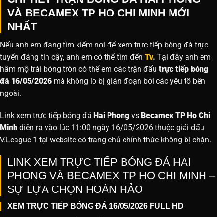
VÀ BECAMEX TP HO CHI MINH MỚI
NHẤT
Nếu anh em đang tìm kiếm nơi để xem trực tiếp bóng đá trực
tuyến đáng tin cậy, anh em có thể tìm đến
Tv
.
Tại đây anh em
hâm mộ trái bóng tròn có thể em các trận đấu
trực tiếp bóng
đá 16/05/2026
mà không lo bị gián đoạn bởi các yếu tố bên
ngoài.
Link xem trực tiếp bóng đá
Hai Phong
vs
Becamex TP Ho Chi
Minh
diễn ra vào lúc 11:00 ngày 16/05/2026 thuộc giải đấu
V.League 1 tại website
có trang chủ chính thức không bị chặn.
LINK XEM TRỰC TIẾP BÓNG ĐÁ HAI
PHONG VÀ BECAMEX TP HO CHI MINH –
SỰ LỰA CHỌN HOÀN HẢO
XEM TRỰC TIẾP BÓNG ĐÁ 16/05/2026 FULL HD