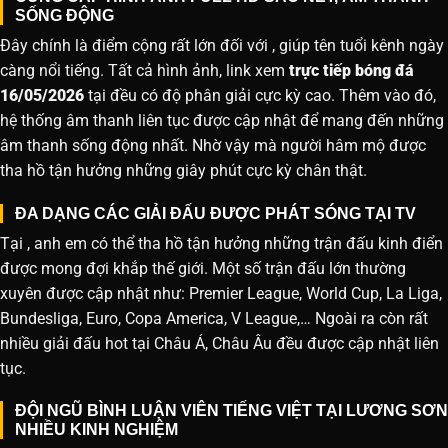
SỐNG ĐỘNG
Đây chính là điểm cộng rất lớn đối với , giúp tên tuổi kênh ngày
càng nổi tiếng. Tất cả hình ảnh, link xem
trực tiếp bóng đá
16/05/2026
tại đều có độ phân giải cực kỳ cao. Thêm vào đó,
hệ thống âm thanh liên tục được cập nhật để mang đến những
âm thanh sống động nhất. Nhờ vậy mà người hâm mộ được
tha hồ tận hưởng những giây phút cực kỳ chân thật.
ĐA DẠNG CÁC GIẢI ĐẤU ĐƯỢC PHÁT SÓNG TẠI TV
Tại , anh em có thể tha hồ tận hưởng những trận đấu kinh điển
được mong đợi khắp thế giới. Một số trận đấu lớn thường
xuyên được cập nhật như: Premier League, World Cup, La Liga,
Bundesliga, Euro, Copa America, V League,… Ngoài ra còn rất
nhiều giải đấu hot tại Châu Á, Châu Âu đều được cập nhật liên
tục.
ĐỘI NGŨ BÌNH LUẬN VIÊN TIẾNG VIỆT TẠI LƯƠNG SƠN
NHIỀU KINH NGHIỆM