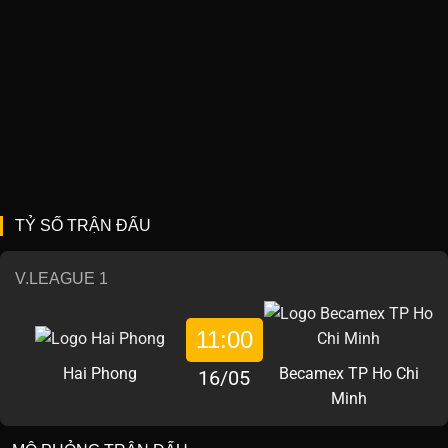
TỶ SỐ TRẬN ĐẤU
V.LEAGUE 1
11:00
Hai Phong
Becamex TP Ho Chi
16/05
Minh