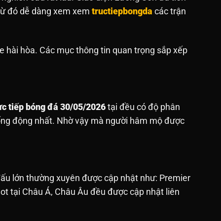
. Từ đó dễ dàng xem xem
tructiepbongda
các trận
e hài hòa. Các mục thông tin quan trọng sắp xếp
ực tiếp bóng đá 30/05/2026
tại đều có độ phân
sống động nhất. Nhờ vậy mà người hâm mộ được
 đấu lớn thường xuyên được cập nhật như: Premier
hot tại Châu Á, Châu Âu đều được cập nhật liên