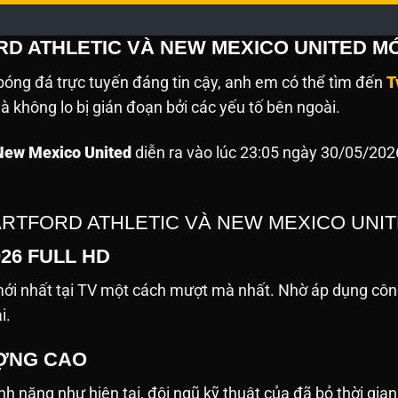
RD ATHLETIC VÀ NEW MEXICO UNITED M
óng đá trực tuyến đáng tin cậy, anh em có thể tìm đến
T
 không lo bị gián đoạn bởi các yếu tố bên ngoài.
New Mexico United
diễn ra vào lúc 23:05 ngày 30/05/202
ARTFORD ATHLETIC VÀ NEW MEXICO UNI
026 FULL HD
i nhất tại TV một cách mượt mà nhất. Nhờ áp dụng công
ải.
ƯỢNG CAO
h năng như hiện tại, đội ngũ kỹ thuật của đã bỏ thời gian