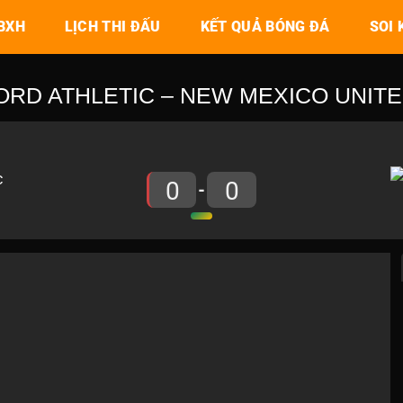
BXH
LỊCH THI ĐẤU
KẾT QUẢ BÓNG ĐÁ
SOI 
RD ATHLETIC – NEW MEXICO UNITED 
0
0
-