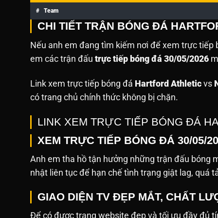
#
Team
CHI TIẾT TRẬN BÓNG ĐÁ HARTFO
Nếu anh em đang tìm kiếm nơi để xem trực tiếp b
em các trận đấu
trực tiếp bóng đá 30/05/2026
mà
Link xem trực tiếp bóng đá
Hartford Athletic
vs
có trang chủ chính thức không bị chặn.
LINK XEM TRỰC TIẾP BÓNG ĐÁ H
XEM TRỰC TIẾP BÓNG ĐÁ 30/05/2
Anh em tha hồ tận hưởng những trận đấu bóng mớ
nhật liên tục để hạn chế tình trạng giật lag, quá t
GIAO DIỆN TV ĐẸP MẮT, CHẤT L
Để có được trang website đẹp và tối ưu đầy đủ tín