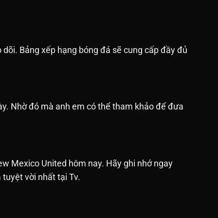
o dõi. Bảng xếp hạng bóng đá sẽ cung cấp đầy đủ
ngày. Nhờ đó mà anh em có thể tham khảo để đưa
New Mexico United hôm nay. Hãy ghi nhớ ngay
uyệt vời nhất tại Tv.