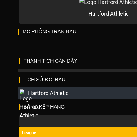
Hartford Athletic
MÔ PHỎNG TRẬN ĐẤU
THÀNH TÍCH GẦN ĐÂY
LỊCH SỬ ĐỐI ĐẦU
Hartford Athletic
BẢNG XẾP HẠNG
League