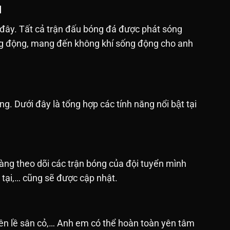
M
 đây. Tất cả trận đấu bóng đá được phát sóng
sống động, mang đến không khí sống động cho anh
ưới đây là tổng hợp các tính năng nổi bật tại
àng theo dõi các trận bóng của đội tuyển mình
n tại,… cũng sẽ được cập nhật.
bên lề sân cỏ,… Anh em có thể hoàn toàn yên tâm