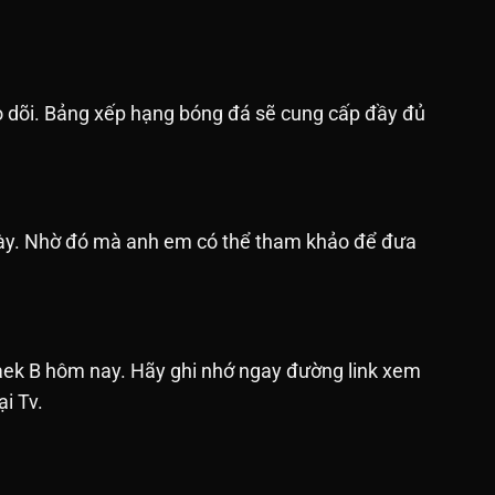
o dõi. Bảng xếp hạng bóng đá sẽ cung cấp đầy đủ
ngày. Nhờ đó mà anh em có thể tham khảo để đưa
ek B hôm nay. Hãy ghi nhớ ngay đường link xem
i Tv.