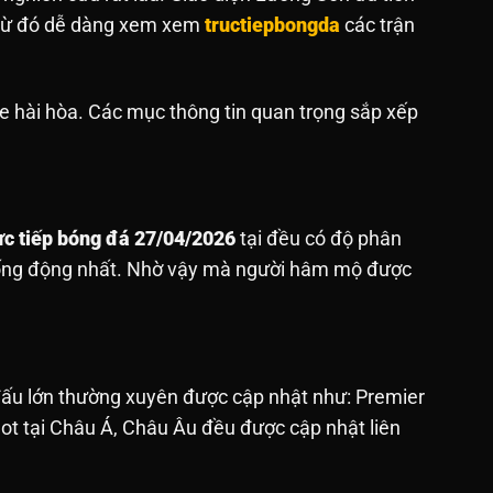
. Từ đó dễ dàng xem xem
tructiepbongda
các trận
e hài hòa. Các mục thông tin quan trọng sắp xếp
ực tiếp bóng đá 27/04/2026
tại đều có độ phân
sống động nhất. Nhờ vậy mà người hâm mộ được
 đấu lớn thường xuyên được cập nhật như: Premier
hot tại Châu Á, Châu Âu đều được cập nhật liên