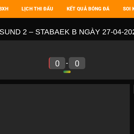
BXH
LỊCH THI ĐẤU
KẾT QUẢ BÓNG ĐÁ
SOI 
UND 2 – STABAEK B NGÀY 27-04-202
0
0
-