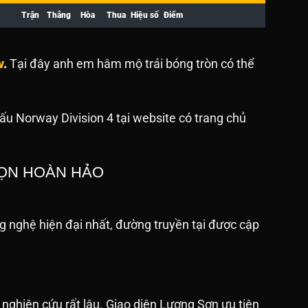
Trận
Thắng
Hòa
Thua
Hiệu số
Điểm
v
.
Tại đây anh em hâm mộ trái bóng tròn có thể
đấu Norway Division 4 tại website
có trang chủ
HỌN HOÀN HẢO
 nghệ hiện đại nhất, đường truyền tại được cập
 nghiên cứu rất lâu. Giao diện Lương Sơn ưu tiên