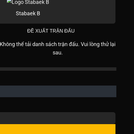
Stabaek B
ĐỀ XUẤT TRẬN ĐẤU
Không thể tải danh sách trận đấu. Vui lòng thử lại
sau.