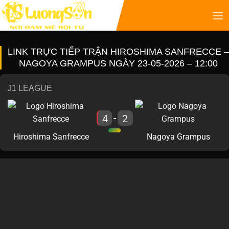
LINK TRỰC TIẾP TRẬN HIROSHIMA SANFRECCE –
NAGOYA GRAMPUS NGÀY 23-05-2026 – 12:00
J1 LEAGUE
4
2
-
Hiroshima Sanfrecce
Nagoya Grampus