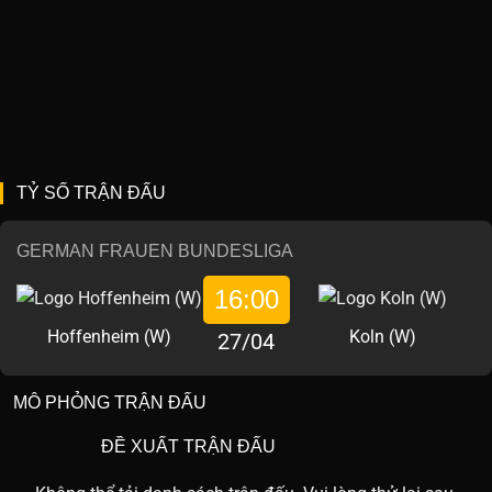
TỶ SỐ TRẬN ĐẤU
GERMAN FRAUEN BUNDESLIGA
16:00
Hoffenheim (W)
Koln (W)
27/04
MÔ PHỎNG TRẬN ĐẤU
ĐỀ XUẤT TRẬN ĐẤU