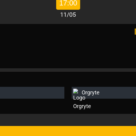
17:00
11/05
Orgryte