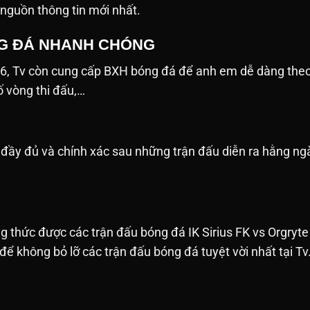
 nguồn thông tin mới nhất.
G ĐÁ NHANH CHÓNG
26, Tv còn cung cấp BXH bóng đá để anh em dễ dàng the
số vòng thi đấu,…
ật đầy đủ và chính xác sau những trận đấu diễn ra hằng 
 thức được các trận đấu bóng đá IK Sirius FK vs Orgryt
ể không bỏ lỡ các trận đấu bóng đá tuyệt vời nhất tại Tv