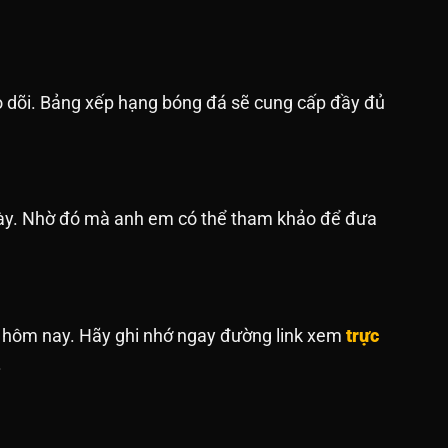
o dõi. Bảng xếp hạng bóng đá sẽ cung cấp đầy đủ
ngày. Nhờ đó mà anh em có thể tham khảo để đưa
e hôm nay. Hãy ghi nhớ ngay đường link xem
trực
.