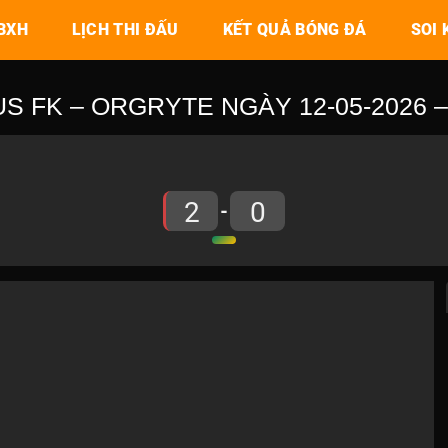
BXH
LỊCH THI ĐẤU
KẾT QUẢ BÓNG ĐÁ
SOI 
US FK – ORGRYTE NGÀY 12-05-2026 –
2
0
-