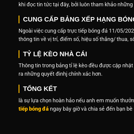
khi đọc tin tức tại đây, bởi luôn tham khảo những
CUNG CẤP BẢNG XẾP HẠNG BÓN
Ngoài việc cung cấp trực tiếp bóng đá 11/05/20
thông tin về vị trí, điểm số, hiệu số thắng/ thua, 
TỶ LỆ KÈO NHÀ CÁI
Thông tin trong bảng tỉ lệ kèo đều được cập nh
ra những quyết đinhj chính xác hơn.
TỔNG KẾT
là sự lựa chọn hoàn hảo nếu anh em muốn thưởng
tiếp bóng đá
ngay bây giờ và chia sẻ đến bạn bè đ