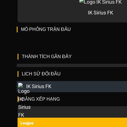
IK Sirius FK
MÔ PHỎNG TRẬN ĐẤU
THÀNH TÍCH GẦN ĐÂY
LỊCH SỬ ĐỐI ĐẦU
IK Sirius FK
BẢNG XẾP HẠNG
League