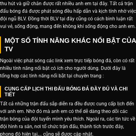
thu hút và giữ chân được rất nhiều anh em tại đây. Tất cả trận
đấu bóng đá được phát sóng đều hấp dẫn và kịch tính nhờ việc
đội ngũ BLV. Đồng thời BLV tại đây cũng có cách bình luận rất
vui vẻ, sống động, mang đến không khí sống động cho anh em.
MỘT SỐ TÍNH NĂNG KHÁC NỔI BẬT CỦA
TV
Ngoài việc phát sóng các link xem trực tiếp bóng đá, còn có rất
nhiều tính năng nổi bật có ích cho người dùng. Dưới đây là
tổng hợp các tính năng nổi bật tại chuyên trang :
CUNG CẤP LỊCH THI ĐẤU BÓNG ĐÁ ĐẦY ĐỦ VÀ CHI
TIẾT
Tất cả những trận đấu sắp diễn ra đều được cung cấp lịch đến
với anh em. Nhờ đó mà anh em có thể dễ dàng theo dõi các
trận bóng của đội tuyển mình yêu thích. Ngoài ra, các tin tức về
đội hình ra sân, nơi tổ chức trận đấu, thành tích trước đây,
phong độ hiện tại,… cũng sẽ được cập nhật.