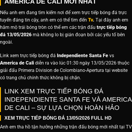
AMERICA DE CALI MỚI NHẤT
Nếu anh em đang tìm kiếm nơi để xem trực tiếp bóng đá trực
tuyến đáng tin cậy, anh em có thể tìm đến
Tv
.
Tại đây anh em
hâm mộ trái bóng tròn có thể em các trận đấu
trực tiếp bóng
đá 13/05/2026
mà không lo bị gián đoạn bởi các yếu tố bên
ngoài.
Link xem trực tiếp bóng đá
Independiente Santa Fe
vs
America de Cali
diễn ra vào lúc 01:30 ngày 13/05/2026 thuộc
giải đấu Primera Division de Colombiano-Apertura tại website
có trang chủ chính thức không bị chặn.
LINK XEM TRỰC TIẾP BÓNG ĐÁ
INDEPENDIENTE SANTA FE VÀ AMERICA
DE CALI – SỰ LỰA CHỌN HOÀN HẢO
XEM TRỰC TIẾP BÓNG ĐÁ 13/05/2026 FULL HD
Anh em tha hồ tận hưởng những trận đấu bóng mới nhất tại TV