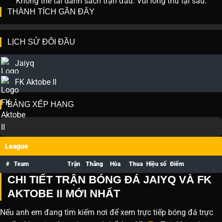
Không thể tải danh sách trận đấu. Vui lòng thử lại sau.
THÀNH TÍCH GẦN ĐÂY
LỊCH SỬ ĐỐI ĐẦU
Jaiyq
FK Aktobe II
BẢNG XẾP HẠNG
League
#
Team
Trận
Thắng
Hòa
Thua
Hiệu số
Điểm
CHI TIẾT TRẬN BÓNG ĐÁ JAIYQ VÀ FK
AKTOBE II MỚI NHẤT
Nếu anh em đang tìm kiếm nơi để xem trực tiếp bóng đá trực