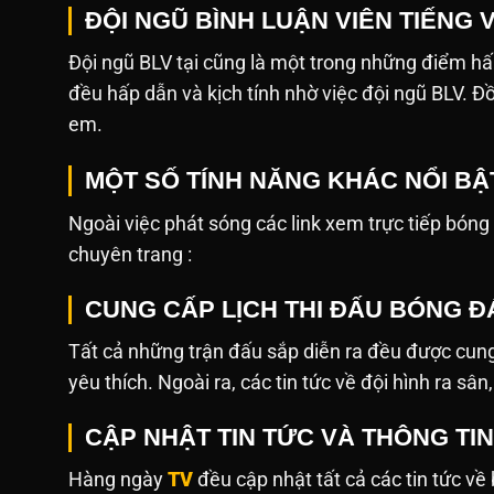
ĐỘI NGŨ BÌNH LUẬN VIÊN TIẾNG 
Đội ngũ BLV tại cũng là một trong những điểm hấ
đều hấp dẫn và kịch tính nhờ việc đội ngũ BLV. Đ
em.
MỘT SỐ TÍNH NĂNG KHÁC NỔI BẬ
Ngoài việc phát sóng các link xem trực tiếp bóng đá,
chuyên trang :
CUNG CẤP LỊCH THI ĐẤU BÓNG ĐÁ
Tất cả những trận đấu sắp diễn ra đều được cung
yêu thích. Ngoài ra, các tin tức về đội hình ra sâ
CẬP NHẬT TIN TỨC VÀ THÔNG TI
Hàng ngày
TV
đều cập nhật tất cả các tin tức v