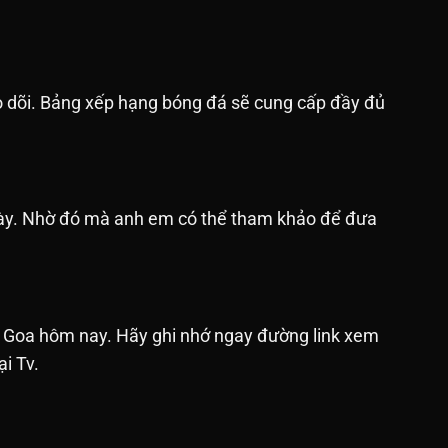
o dõi. Bảng xếp hạng bóng đá sẽ cung cấp đầy đủ
ngày. Nhờ đó mà anh em có thể tham khảo để đưa
 Goa hôm nay. Hãy ghi nhớ ngay đường link xem
i Tv.