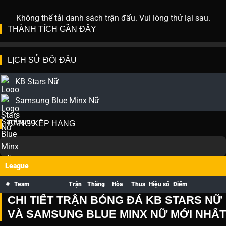
Không thể tải danh sách trận đấu. Vui lòng thử lại sau.
THÀNH TÍCH GẦN ĐÂY
LỊCH SỬ ĐỐI ĐẦU
KB Stars Nữ
Samsung Blue Minx Nữ
BẢNG XẾP HẠNG
League
#
Team
Trận
Thắng
Hòa
Thua
Hiệu số
Điểm
CHI TIẾT TRẬN BÓNG ĐÁ KB STARS NỮ
VÀ SAMSUNG BLUE MINX NỮ MỚI NHẤT