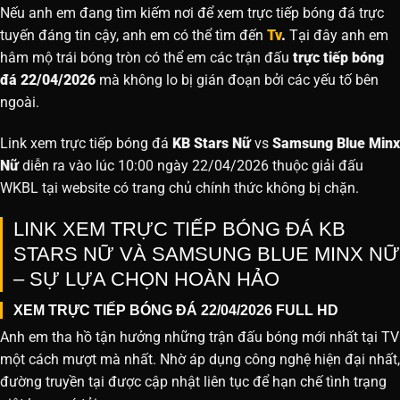
Nếu anh em đang tìm kiếm nơi để xem trực tiếp bóng đá trực
tuyến đáng tin cậy, anh em có thể tìm đến
Tv
.
Tại đây anh em
hâm mộ trái bóng tròn có thể em các trận đấu
trực tiếp bóng
đá 22/04/2026
mà không lo bị gián đoạn bởi các yếu tố bên
ngoài.
Link xem trực tiếp bóng đá
KB Stars Nữ
vs
Samsung Blue Minx
Nữ
diễn ra vào lúc 10:00 ngày 22/04/2026 thuộc giải đấu
WKBL tại website
có trang chủ chính thức không bị chặn.
LINK XEM TRỰC TIẾP BÓNG ĐÁ KB
STARS NỮ VÀ SAMSUNG BLUE MINX NỮ
– SỰ LỰA CHỌN HOÀN HẢO
XEM TRỰC TIẾP BÓNG ĐÁ 22/04/2026 FULL HD
Anh em tha hồ tận hưởng những trận đấu bóng mới nhất tại TV
một cách mượt mà nhất. Nhờ áp dụng công nghệ hiện đại nhất,
đường truyền tại được cập nhật liên tục để hạn chế tình trạng