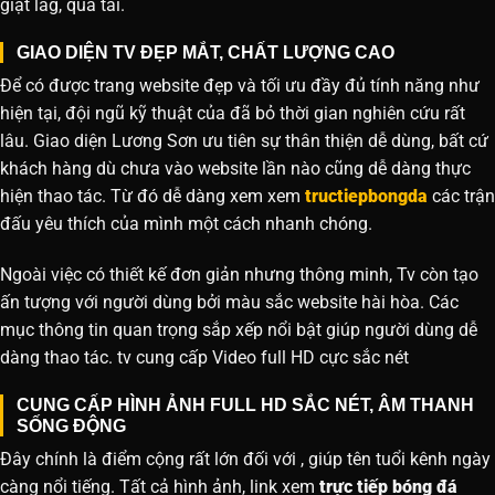
giật lag, quá tải.
GIAO DIỆN TV ĐẸP MẮT, CHẤT LƯỢNG CAO
Để có được trang website đẹp và tối ưu đầy đủ tính năng như
hiện tại, đội ngũ kỹ thuật của đã bỏ thời gian nghiên cứu rất
lâu. Giao diện Lương Sơn ưu tiên sự thân thiện dễ dùng, bất cứ
khách hàng dù chưa vào website lần nào cũng dễ dàng thực
hiện thao tác. Từ đó dễ dàng xem xem
tructiepbongda
các trận
đấu yêu thích của mình một cách nhanh chóng.
Ngoài việc có thiết kế đơn giản nhưng thông minh, Tv còn tạo
ấn tượng với người dùng bởi màu sắc website hài hòa. Các
mục thông tin quan trọng sắp xếp nổi bật giúp người dùng dễ
dàng thao tác. tv cung cấp Video full HD cực sắc nét
CUNG CẤP HÌNH ẢNH FULL HD SẮC NÉT, ÂM THANH
SỐNG ĐỘNG
Đây chính là điểm cộng rất lớn đối với , giúp tên tuổi kênh ngày
càng nổi tiếng. Tất cả hình ảnh, link xem
trực tiếp bóng đá