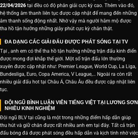
22/04/2026
tại đều có độ phân giải cực kỳ cao. Thêm vào đó,
hệ thống âm thanh liên tục được cập nhật để mang đến những
âm thanh sống động nhất. Nhờ vậy mà người hâm mộ được
tha hồ tận hưởng những giây phút cực kỳ chân thật.
ĐA DẠNG CÁC GIẢI ĐẤU ĐƯỢC PHÁT SÓNG TẠI TV
Tại , anh em có thể tha hồ tận hưởng những trận đấu kinh điển
được mong đợi khắp thế giới. Một số trận đấu lớn thường
xuyên được cập nhật như: Premier League, World Cup, La Liga,
Bundesliga, Euro, Copa America, V League,… Ngoài ra còn rất
nhiều giải đấu hot tại Châu Á, Châu Âu đều được cập nhật liên
tục.
ĐỘI NGŨ BÌNH LUẬN VIÊN TIẾNG VIỆT TẠI LƯƠNG SƠN
NHIỀU KINH NGHIỆM
Đội ngũ BLV tại cũng là một trong những điểm hấp dẫn giúp
thu hút và giữ chân được rất nhiều anh em tại đây. Tất cả trận
đấu bóng đá được phát sóng đều hấp dẫn và kịch tính nhờ việc