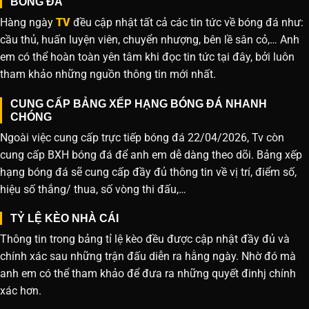
BÓNG ĐÁ
Hàng ngày
TV
đều cập nhật tất cả các tin tức về bóng đá như:
cầu thủ, huấn luyện viên, chuyển nhượng, bên lề sân cỏ,… Anh
em có thể hoàn toàn yên tâm khi đọc tin tức tại đây, bởi luôn
tham khảo những nguồn thông tin mới nhất.
CUNG CẤP BẢNG XẾP HẠNG BÓNG ĐÁ NHANH
CHÓNG
Ngoài việc cung cấp trực tiếp bóng đá 22/04/2026, Tv còn
cung cấp BXH bóng đá để anh em dễ dàng theo dõi. Bảng xếp
hạng bóng đá sẽ cung cấp đầy đủ thông tin về vị trí, điểm số,
hiệu số thắng/ thua, số vòng thi đấu,…
TỶ LỆ KÈO NHÀ CÁI
Thông tin trong bảng tỉ lệ kèo đều được cập nhật đầy đủ và
chính xác sau những trận đấu diễn ra hằng ngày. Nhờ đó mà
anh em có thể tham khảo để đưa ra những quyết đinhj chính
xác hơn.