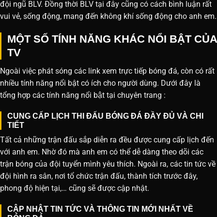
đội ngũ BLV. Đồng thời BLV tại đây cũng có cách bình luận rất
vui vẻ, sống động, mang đến không khí sống động cho anh em.
MỘT SỐ TÍNH NĂNG KHÁC NỔI BẬT CỦA
TV
Ngoài việc phát sóng các link xem trực tiếp bóng đá, còn có rất
nhiều tính năng nổi bật có ích cho người dùng. Dưới đây là
tổng hợp các tính năng nổi bật tại chuyên trang :
CUNG CẤP LỊCH THI ĐẤU BÓNG ĐÁ ĐẦY ĐỦ VÀ CHI
TIẾT
Tất cả những trận đấu sắp diễn ra đều được cung cấp lịch đến
với anh em. Nhờ đó mà anh em có thể dễ dàng theo dõi các
trận bóng của đội tuyển mình yêu thích. Ngoài ra, các tin tức về
đội hình ra sân, nơi tổ chức trận đấu, thành tích trước đây,
phong độ hiện tại,… cũng sẽ được cập nhật.
CẬP NHẬT TIN TỨC VÀ THÔNG TIN MỚI NHẤT VỀ