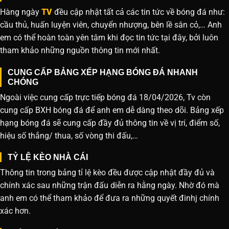
Hàng ngày
TV
đều cập nhật tất cả các tin tức về bóng đá như:
cầu thủ, huấn luyện viên, chuyển nhượng, bên lề sân cỏ,… Anh
em có thể hoàn toàn yên tâm khi đọc tin tức tại đây, bởi luôn
tham khảo những nguồn thông tin mới nhất.
CUNG CẤP BẢNG XẾP HẠNG BÓNG ĐÁ NHANH
CHÓNG
Ngoài việc cung cấp trực tiếp bóng đá 18/04/2026, Tv còn
cung cấp BXH bóng đá để anh em dễ dàng theo dõi. Bảng xếp
hạng bóng đá sẽ cung cấp đầy đủ thông tin về vị trí, điểm số,
hiệu số thắng/ thua, số vòng thi đấu,…
TỶ LỆ KÈO NHÀ CÁI
Thông tin trong bảng tỉ lệ kèo đều được cập nhật đầy đủ và
chính xác sau những trận đấu diễn ra hằng ngày. Nhờ đó mà
anh em có thể tham khảo để đưa ra những quyết đinhj chính
xác hơn.