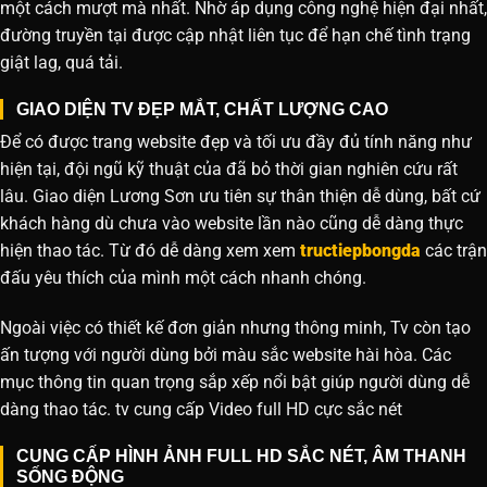
một cách mượt mà nhất. Nhờ áp dụng công nghệ hiện đại nhất,
đường truyền tại được cập nhật liên tục để hạn chế tình trạng
giật lag, quá tải.
GIAO DIỆN TV ĐẸP MẮT, CHẤT LƯỢNG CAO
Để có được trang website đẹp và tối ưu đầy đủ tính năng như
hiện tại, đội ngũ kỹ thuật của đã bỏ thời gian nghiên cứu rất
lâu. Giao diện Lương Sơn ưu tiên sự thân thiện dễ dùng, bất cứ
khách hàng dù chưa vào website lần nào cũng dễ dàng thực
hiện thao tác. Từ đó dễ dàng xem xem
tructiepbongda
các trận
đấu yêu thích của mình một cách nhanh chóng.
Ngoài việc có thiết kế đơn giản nhưng thông minh, Tv còn tạo
ấn tượng với người dùng bởi màu sắc website hài hòa. Các
mục thông tin quan trọng sắp xếp nổi bật giúp người dùng dễ
dàng thao tác. tv cung cấp Video full HD cực sắc nét
CUNG CẤP HÌNH ẢNH FULL HD SẮC NÉT, ÂM THANH
SỐNG ĐỘNG