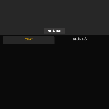
NHÀ ĐÀI
CHAT
PHẢN HỒI