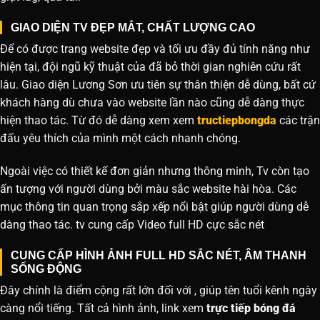
GIAO DIỆN TV ĐẸP MẮT, CHẤT LƯỢNG CAO
Để có được trang website đẹp và tối ưu đầy đủ tính năng như
hiện tại, đội ngũ kỹ thuật của đã bỏ thời gian nghiên cứu rất
lâu. Giao diện Lương Sơn ưu tiên sự thân thiện dễ dùng, bất cứ
khách hàng dù chưa vào website lần nào cũng dễ dàng thực
hiện thao tác. Từ đó dễ dàng xem xem
tructiepbongda
các trận
đấu yêu thích của mình một cách nhanh chóng.
Ngoài việc có thiết kế đơn giản nhưng thông minh, Tv còn tạo
ấn tượng với người dùng bởi màu sắc website hài hòa. Các
mục thông tin quan trọng sắp xếp nổi bật giúp người dùng dễ
dàng thao tác. tv cung cấp Video full HD cực sắc nét
CUNG CẤP HÌNH ẢNH FULL HD SẮC NÉT, ÂM THANH
SỐNG ĐỘNG
Đây chính là điểm cộng rất lớn đối với , giúp tên tuổi kênh ngày
càng nổi tiếng. Tất cả hình ảnh, link xem
trực tiếp bóng đá