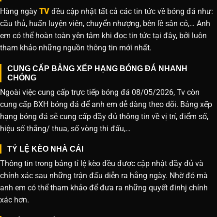
Hàng ngày
TV
đều cập nhật tất cả các tin tức về bóng đá như:
cầu thủ, huấn luyện viên, chuyển nhượng, bên lề sân cỏ,… Anh
em có thể hoàn toàn yên tâm khi đọc tin tức tại đây, bởi luôn
tham khảo những nguồn thông tin mới nhất.
CUNG CẤP BẢNG XẾP HẠNG BÓNG ĐÁ NHANH
CHÓNG
Ngoài việc cung cấp trực tiếp bóng đá 08/05/2026, Tv còn
cung cấp BXH bóng đá để anh em dễ dàng theo dõi. Bảng xếp
hạng bóng đá sẽ cung cấp đầy đủ thông tin về vị trí, điểm số,
hiệu số thắng/ thua, số vòng thi đấu,…
TỶ LỆ KÈO NHÀ CÁI
Thông tin trong bảng tỉ lệ kèo đều được cập nhật đầy đủ và
chính xác sau những trận đấu diễn ra hằng ngày. Nhờ đó mà
anh em có thể tham khảo để đưa ra những quyết đinhj chính
xác hơn.