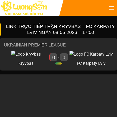
LINK TRỰC TIẾP TRẬN KRYVBAS – FC KARPATY
LVIV NGÀY 08-05-2026 – 17:00
UKRAINIAN PREMIER LEAGUE
0
0
-
Kryvbas
FC Karpaty Lviv