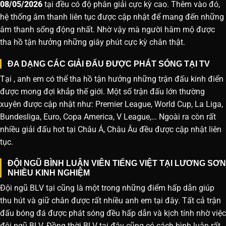
08/05/2026
tại đều có độ phân giải cực kỳ cao. Thêm vào đó,
hệ thống âm thanh liên tục được cập nhật để mang đến những
âm thanh sống động nhất. Nhờ vậy mà người hâm mộ được
tha hồ tận hưởng những giây phút cực kỳ chân thật.
ĐA DẠNG CÁC GIẢI ĐẤU ĐƯỢC PHÁT SÓNG TẠI TV
Tại , anh em có thể tha hồ tận hưởng những trận đấu kinh điển
được mong đợi khắp thế giới. Một số trận đấu lớn thường
xuyên được cập nhật như: Premier League, World Cup, La Liga,
Bundesliga, Euro, Copa America, V League,… Ngoài ra còn rất
nhiều giải đấu hot tại Châu Á, Châu Âu đều được cập nhật liên
tục.
ĐỘI NGŨ BÌNH LUẬN VIÊN TIẾNG VIỆT TẠI LƯƠNG SƠN
NHIỀU KINH NGHIỆM
Đội ngũ BLV tại cũng là một trong những điểm hấp dẫn giúp
thu hút và giữ chân được rất nhiều anh em tại đây. Tất cả trận
đấu bóng đá được phát sóng đều hấp dẫn và kịch tính nhờ việc
đội ngũ BLV. Đồng thời BLV tại đây cũng có cách bình luận rất