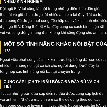
NHIỀU KINH NGHIỆM
Đội ngũ BLV tại cũng là một trong những điểm hấp dẫn giúp
thu hút và giữ chân được rất nhiều anh em tại đây. Tất cả trận
đấu bóng đá được phát sóng đều hấp dẫn và kịch tính nhờ việc
đội ngũ BLV. Đồng thời BLV tại đây cũng có cách bình luận rất
vui vẻ, sống động, mang đến không khí sống động cho anh em.
MỘT SỐ TÍNH NĂNG KHÁC NỔI BẬT CỦA
TV
Ngoài việc phát sóng các link xem trực tiếp bóng đá, còn có rất
nhiều tính năng nổi bật có ích cho người dùng. Dưới đây là
tổng hợp các tính năng nổi bật tại chuyên trang :
CUNG CẤP LỊCH THI ĐẤU BÓNG ĐÁ ĐẦY ĐỦ VÀ CHI
TIẾT
Tất cả những trận đấu sắp diễn ra đều được cung cấp lịch đến
với anh em. Nhờ đó mà anh em có thể dễ dàng theo dõi các
trận bóng của đội tuyển mình yêu thích. Ngoài ra, các tin tức về