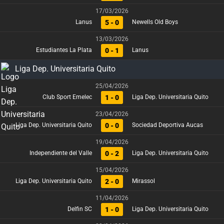
17/03/2026
5 - 0
Lanus
Newells Old Boys
13/03/2026
0 - 1
Estudiantes La Plata
Lanus
Liga Dep. Universitaria Quito
25/04/2026
1 - 0
Club Sport Emelec
Liga Dep. Universitaria Quito
23/04/2026
0 - 0
Liga Dep. Universitaria Quito
Sociedad Deportiva Aucas
19/04/2026
0 - 2
Independiente del Valle
Liga Dep. Universitaria Quito
15/04/2026
2 - 0
Liga Dep. Universitaria Quito
Mirassol
11/04/2026
1 - 0
Delfin SC
Liga Dep. Universitaria Quito