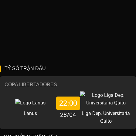
TỶ SỐ TRẬN ĐẤU
COPA LIBERTADORES
22:00
Lanus
Liga Dep. Universitaria
28/04
Quito