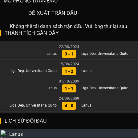
MÔ PHỎNG TRẬN ĐẤU
ĐỀ XUẤT TRẬN ĐẤU
Không thể tải danh sách trận đấu. Vui lòng thử lại sau.
THÀNH TÍCH GẦN ĐÂY
22/08/2024
3 - 1
Lanus
Liga Dep. Universitaria Quito
15/08/2024
1 - 2
Liga Dep. Universitaria Quito
Lanus
01/10/2009
1 - 1
Lanus
Liga Dep. Universitaria Quito
24/09/2009
4 - 0
Liga Dep. Universitaria Quito
Lanus
LỊCH SỬ ĐỐI ĐẦU
Lanus