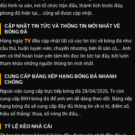
đội hình ra sân, nơi tổ chức trận đấu, thành tích trước đây,
phong độ hiện tại,… cũng sẽ được cập nhật.
CẬP NHẬT TIN TỨC VÀ THÔNG TIN MỚI NHẤT VỀ
BÓNG ĐÁ
Hàng ngày
TV
đều cập nhật tất cả các tin tức về bóng đá như:
cầu thủ, huấn luyện viên, chuyển nhượng, bên lề sân cỏ,… Anh
em có thể hoàn toàn yên tâm khi đọc tin tức tại đây, bởi luôn
tham khảo những nguồn thông tin mới nhất.
CUNG CẤP BẢNG XẾP HẠNG BÓNG ĐÁ NHANH
CHÓNG
Ngoài việc cung cấp trực tiếp bóng đá 28/04/2026, Tv còn
cung cấp BXH bóng đá để anh em dễ dàng theo dõi. Bảng xếp
hạng bóng đá sẽ cung cấp đầy đủ thông tin về vị trí, điểm số,
hiệu số thắng/ thua, số vòng thi đấu,…
TỶ LỆ KÈO NHÀ CÁI