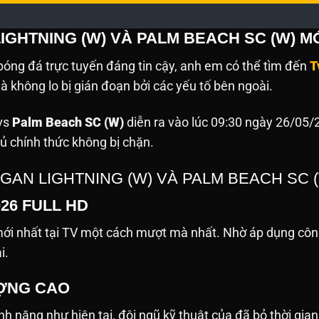
IGHTNING (W) VÀ PALM BEACH SC (W) M
óng đá trực tuyến đáng tin cậy, anh em có thể tìm đến
T
 không lo bị gián đoạn bởi các yếu tố bên ngoài.
vs
Palm Beach SC (W)
diễn ra vào lúc 09:30 ngày 26/05/
ủ chính thức không bị chặn.
GAN LIGHTNING (W) VÀ PALM BEACH SC 
026 FULL HD
i nhất tại TV một cách mượt mà nhất. Nhờ áp dụng công
ải.
ƯỢNG CAO
h năng như hiện tại, đội ngũ kỹ thuật của đã bỏ thời gian