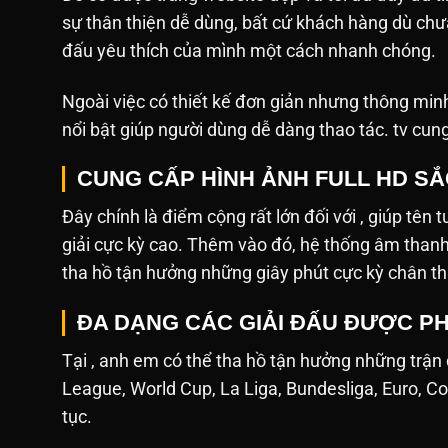
sự thân thiện dễ dùng, bất cứ khách hàng dù ch
đấu yêu thích của mình một cách nhanh chóng.
Ngoài việc có thiết kế đơn giản nhưng thông min
nổi bật giúp người dùng dễ dàng thao tác. tv cun
CUNG CẤP HÌNH ẢNH FULL HD S
Đây chính là điểm cộng rất lớn đối với , giúp tên 
giải cực kỳ cao. Thêm vào đó, hệ thống âm tha
tha hồ tận hưởng những giây phút cực kỳ chân th
ĐA DẠNG CÁC GIẢI ĐẤU ĐƯỢC PH
Tại , anh em có thể tha hồ tận hưởng những trận
League, World Cup, La Liga, Bundesliga, Euro, Co
tục.