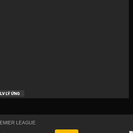
LV LÝ ỨNG
EMIER LEAGUE