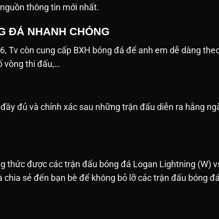
 nguồn thông tin mới nhất.
G ĐÁ NHANH CHÓNG
26, Tv còn cung cấp BXH bóng đá để anh em dễ dàng the
số vòng thi đấu,…
ật đầy đủ và chính xác sau những trận đấu diễn ra hằng 
g thức được các trận đấu bóng đá Logan Lightning (W) 
 chia sẻ đến bạn bè để không bỏ lỡ các trận đấu bóng đá t