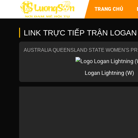
TRANG CHỦ
LINK TRỰC TIẾP TRẬN LOGAN L
AUSTRALIA QUEENSLAND STATE WOMEN'S PR
Logan Lightning (W)