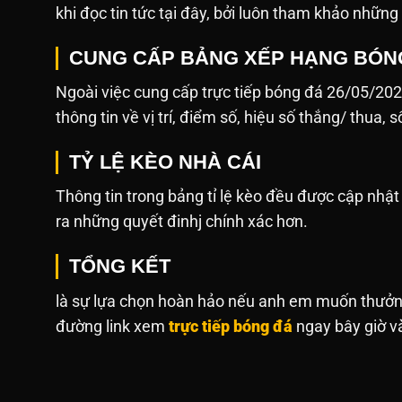
khi đọc tin tức tại đây, bởi luôn tham khảo những
CUNG CẤP BẢNG XẾP HẠNG BÓN
Ngoài việc cung cấp trực tiếp bóng đá 26/05/20
thông tin về vị trí, điểm số, hiệu số thắng/ thua, 
TỶ LỆ KÈO NHÀ CÁI
Thông tin trong bảng tỉ lệ kèo đều được cập nh
ra những quyết đinhj chính xác hơn.
TỔNG KẾT
là sự lựa chọn hoàn hảo nếu anh em muốn thưởn
đường link xem
trực tiếp bóng đá
ngay bây giờ và