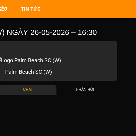
KÈO
TIN TỨC
 NGÀY 26-05-2026 – 16:30
Palm Beach SC (W)
CHAT
PHẢN HỒI