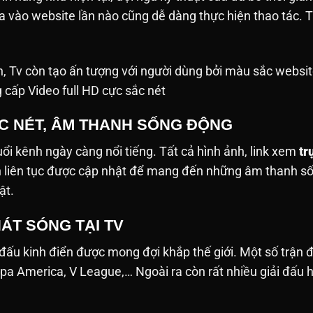
ưa vào website lần nào cũng dễ dàng thực hiện thao tác
h, Tv còn tạo ấn tượng với người dùng bởi màu sắc websit
g cấp Video full HD cực sắc nét
ẮC NÉT, ÂM THANH SỐNG ĐỘNG
tuổi kênh ngày càng nổi tiếng. Tất cả hình ảnh, link xem
tr
nh liên tục được cập nhật để mang đến những âm thanh 
ật.
ÁT SÓNG TẠI TV
 đấu kinh điển được mong đợi khắp thế giới. Một số trận
pa America, V League,… Ngoài ra còn rất nhiều giải đấu 