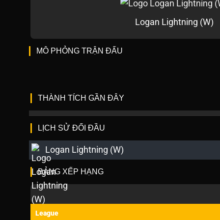
Logan Lightning (W)
MÔ PHỎNG TRẬN ĐẤU
THÀNH TÍCH GẦN ĐÂY
LỊCH SỬ ĐỐI ĐẦU
Logan Lightning (W)
BẢNG XẾP HẠNG
League