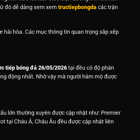
. Từ đó dễ dàng xem xem
tructiepbongda
các trận
e hài hòa. Các mục thông tin quan trọng sắp xếp
ực tiếp bóng đá 26/05/2026
tại đều có độ phân
sống động nhất. Nhờ vậy mà người hâm mộ được
 đấu lớn thường xuyên được cập nhật như: Premier
hot tại Châu Á, Châu Âu đều được cập nhật liên