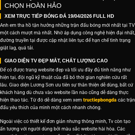
CHỌN HOÀN HẢO
XEM TRỰC TIẾP BÓNG ĐÁ 19/04/2026 FULL HD
Anh em tha hồ tận hưởng những trận đấu bóng mới nhất tại TV
một cách mượt mà nhất. Nhờ áp dụng công nghệ hiện đại nhất,
đường truyền tại được cập nhật liên tục để hạn chế tình trạng
giật lag, quá tải.
GIAO DIỆN TV ĐẸP MẮT, CHẤT LƯỢNG CAO
Để có được trang website đẹp và tối ưu đầy đủ tính năng như
hiện tại, đội ngũ kỹ thuật của đã bỏ thời gian nghiên cứu rất
lâu. Giao diện Lương Sơn ưu tiên sự thân thiện dễ dùng, bất cứ
khách hàng dù chưa vào website lần nào cũng dễ dàng thực
hiện thao tác. Từ đó dễ dàng xem xem
tructiepbongda
các trận
đấu yêu thích của mình một cách nhanh chóng.
Ngoài việc có thiết kế đơn giản nhưng thông minh, Tv còn tạo
ấn tượng với người dùng bởi màu sắc website hài hòa. Các