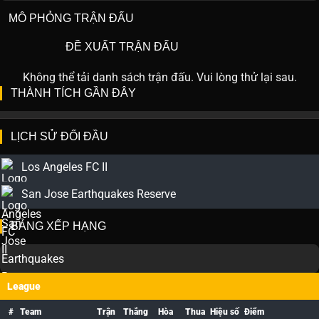
MÔ PHỎNG TRẬN ĐẤU
ĐỀ XUẤT TRẬN ĐẤU
Không thể tải danh sách trận đấu. Vui lòng thử lại sau.
THÀNH TÍCH GẦN ĐÂY
LỊCH SỬ ĐỐI ĐẦU
Los Angeles FC II
San Jose Earthquakes Reserve
BẢNG XẾP HẠNG
League
#
Team
Trận
Thắng
Hòa
Thua
Hiệu số
Điểm