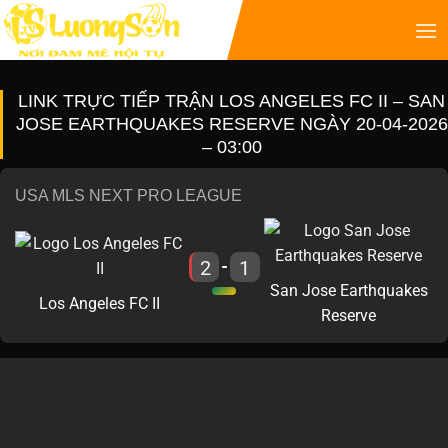
LINK TRỰC TIẾP TRẬN LOS ANGELES FC II – SAN
JOSE EARTHQUAKES RESERVE NGÀY 20-04-2026
– 03:00
USA MLS NEXT PRO LEAGUE
2
1
-
San Jose Earthquakes
Los Angeles FC II
Reserve