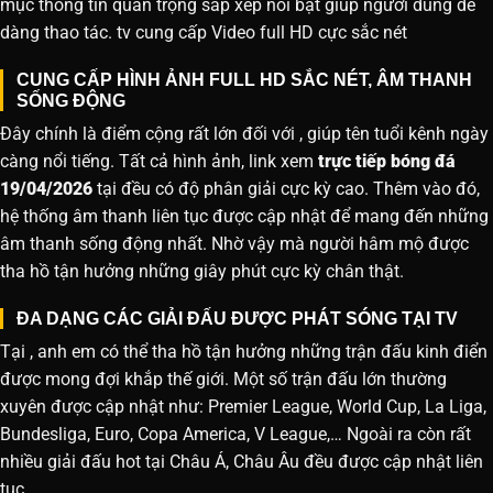
mục thông tin quan trọng sắp xếp nổi bật giúp người dùng dễ
dàng thao tác. tv cung cấp Video full HD cực sắc nét
CUNG CẤP HÌNH ẢNH FULL HD SẮC NÉT, ÂM THANH
SỐNG ĐỘNG
Đây chính là điểm cộng rất lớn đối với , giúp tên tuổi kênh ngày
càng nổi tiếng. Tất cả hình ảnh, link xem
trực tiếp bóng đá
19/04/2026
tại đều có độ phân giải cực kỳ cao. Thêm vào đó,
hệ thống âm thanh liên tục được cập nhật để mang đến những
âm thanh sống động nhất. Nhờ vậy mà người hâm mộ được
tha hồ tận hưởng những giây phút cực kỳ chân thật.
ĐA DẠNG CÁC GIẢI ĐẤU ĐƯỢC PHÁT SÓNG TẠI TV
Tại , anh em có thể tha hồ tận hưởng những trận đấu kinh điển
được mong đợi khắp thế giới. Một số trận đấu lớn thường
xuyên được cập nhật như: Premier League, World Cup, La Liga,
Bundesliga, Euro, Copa America, V League,… Ngoài ra còn rất
nhiều giải đấu hot tại Châu Á, Châu Âu đều được cập nhật liên
tục.