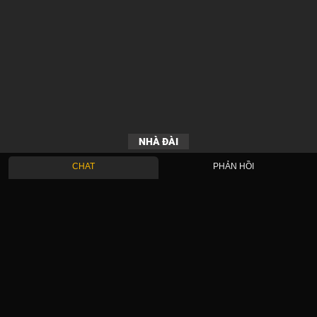
NHÀ ĐÀI
CHAT
PHẢN HỒI