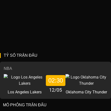
TỶ SỐ TRẬN ĐẤU
NBA
02:30
12/05
Los Angeles Lakers
Oklahoma City Thunder
MÔ PHỎNG TRẬN ĐẤU