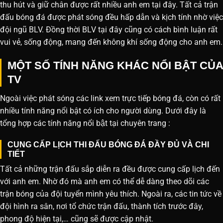
thu hút và giữ chân được rất nhiều anh em tại đây. Tất cả trận
đấu bóng đá được phát sóng đều hấp dẫn và kịch tính nhờ việc
đội ngũ BLV. Đồng thời BLV tại đây cũng có cách bình luận rất
vui vẻ, sống động, mang đến không khí sống động cho anh em.
MỘT SỐ TÍNH NĂNG KHÁC NỔI BẬT CỦA
TV
Ngoài việc phát sóng các link xem trực tiếp bóng đá, còn có rất
nhiều tính năng nổi bật có ích cho người dùng. Dưới đây là
tổng hợp các tính năng nổi bật tại chuyên trang :
CUNG CẤP LỊCH THI ĐẤU BÓNG ĐÁ ĐẦY ĐỦ VÀ CHI
TIẾT
Tất cả những trận đấu sắp diễn ra đều được cung cấp lịch đến
với anh em. Nhờ đó mà anh em có thể dễ dàng theo dõi các
trận bóng của đội tuyển mình yêu thích. Ngoài ra, các tin tức về
đội hình ra sân, nơi tổ chức trận đấu, thành tích trước đây,
phong độ hiện tại,… cũng sẽ được cập nhật.