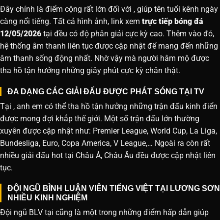
Đây chính là điểm cộng rất lớn đối với , giúp tên tuổi kênh ngày
càng nổi tiếng. Tất cả hình ảnh, link xem
trực tiếp bóng đá
12/05/2026
tại đều có độ phân giải cực kỳ cao. Thêm vào đó,
hệ thống âm thanh liên tục được cập nhật để mang đến những
âm thanh sống động nhất. Nhờ vậy mà người hâm mộ được
tha hồ tận hưởng những giây phút cực kỳ chân thật.
ĐA DẠNG CÁC GIẢI ĐẤU ĐƯỢC PHÁT SÓNG TẠI TV
Tại , anh em có thể tha hồ tận hưởng những trận đấu kinh điển
được mong đợi khắp thế giới. Một số trận đấu lớn thường
xuyên được cập nhật như: Premier League, World Cup, La Liga,
Bundesliga, Euro, Copa America, V League,… Ngoài ra còn rất
nhiều giải đấu hot tại Châu Á, Châu Âu đều được cập nhật liên
tục.
ĐỘI NGŨ BÌNH LUẬN VIÊN TIẾNG VIỆT TẠI LƯƠNG SƠN
NHIỀU KINH NGHIỆM
Đội ngũ BLV tại cũng là một trong những điểm hấp dẫn giúp