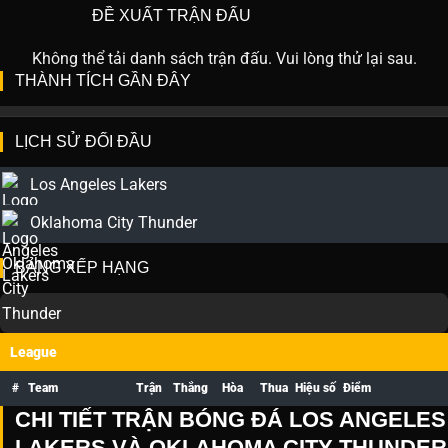
ĐỀ XUẤT TRẬN ĐẤU
Không thể tải danh sách trận đấu. Vui lòng thử lại sau.
THÀNH TÍCH GẦN ĐÂY
LỊCH SỬ ĐỐI ĐẦU
Los Angeles Lakers
Oklahoma City Thunder
BẢNG XẾP HẠNG
League
#
Team
Trận
Thắng
Hòa
Thua
Hiệu số
Điểm
CHI TIẾT TRẬN BÓNG ĐÁ LOS ANGELES
LAKERS VÀ OKLAHOMA CITY THUNDER