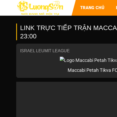
TRANG CHỦ
LINK TRỰC TIẾP TRẬN MACCAB
23:00
ISRAEL LEUMIT LEAGUE
Maccabi Petah Tikva F