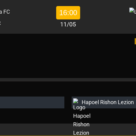
16:00
C
11/05
Hapoel Rishon Lezion