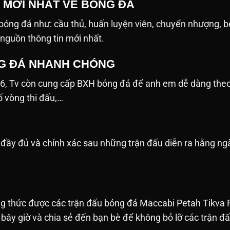
N MỚI NHẤT VỀ BÓNG ĐÁ
ề bóng đá như: cầu thủ, huấn luyện viên, chuyển nhượng, 
 nguồn thông tin mới nhất.
G ĐÁ NHANH CHÓNG
26, Tv còn cung cấp BXH bóng đá để anh em dễ dàng the
số vòng thi đấu,…
ật đầy đủ và chính xác sau những trận đấu diễn ra hằng 
g thức được các trận đấu bóng đá Maccabi Petah Tikva 
bây giờ và chia sẻ đến bạn bè để không bỏ lỡ các trận đấu