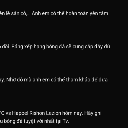
bên lề sân cỏ,… Anh em có thể hoàn toàn yên tâm
o dõi. Bảng xếp hạng bóng đá sẽ cung cấp đầy đủ
ngày. Nhờ đó mà anh em có thể tham khảo để đưa
FC vs Hapoel Rishon Lezion hôm nay. Hãy ghi
 bóng đá tuyệt vời nhất tại Tv.