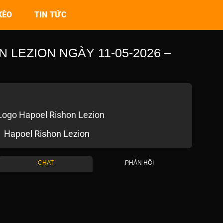
KÈO
TIN TỨC
 LEZION NGÀY 11-05-2026 –
Hapoel Rishon Lezion
CHAT
PHẢN HỒI