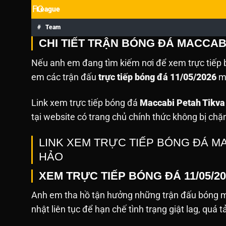
League
#
Team
CHI TIẾT TRẬN BÓNG ĐÁ MACCAB
Nếu anh em đang tìm kiếm nơi để xem trực tiếp b
em các trận đấu
trực tiếp bóng đá 11/05/2026
mà
Link xem trực tiếp bóng đá
Maccabi Petah Tikva
tại website
có trang chủ chính thức không bị chặ
LINK XEM TRỰC TIẾP BÓNG ĐÁ M
HẢO
XEM TRỰC TIẾP BÓNG ĐÁ 11/05/20
Anh em tha hồ tận hưởng những trận đấu bóng mớ
nhật liên tục để hạn chế tình trạng giật lag, quá t