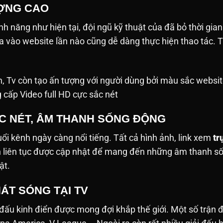
ƯỢNG CAO
h năng như hiện tại, đội ngũ kỹ thuật của đã bỏ thời gian
ưa vào website lần nào cũng dễ dàng thực hiện thao tác
h, Tv còn tạo ấn tượng với người dùng bởi màu sắc websit
g cấp Video full HD cực sắc nét
ẮC NÉT, ÂM THANH SỐNG ĐỘNG
tuổi kênh ngày càng nổi tiếng. Tất cả hình ảnh, link xem
tr
nh liên tục được cập nhật để mang đến những âm thanh 
ật.
ÁT SÓNG TẠI TV
 đấu kinh điển được mong đợi khắp thế giới. Một số trận