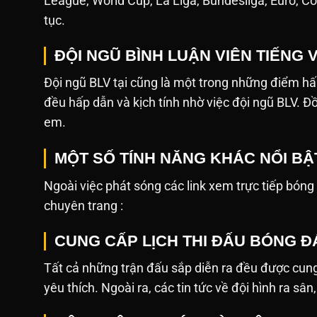
League, World Cup, La Liga, Bundesliga, Euro, Co
tục.
ĐỘI NGŨ BÌNH LUẬN VIÊN TIẾNG 
Đội ngũ BLV tại cũng là một trong những điểm hấ
đều hấp dẫn và kịch tính nhờ việc đội ngũ BLV. Đ
em.
MỘT SỐ TÍNH NĂNG KHÁC NỔI BẬ
Ngoài việc phát sóng các link xem trực tiếp bóng đá,
chuyên trang :
CUNG CẤP LỊCH THI ĐẤU BÓNG ĐÁ
Tất cả những trận đấu sắp diễn ra đều được cung
yêu thích. Ngoài ra, các tin tức về đội hình ra sâ