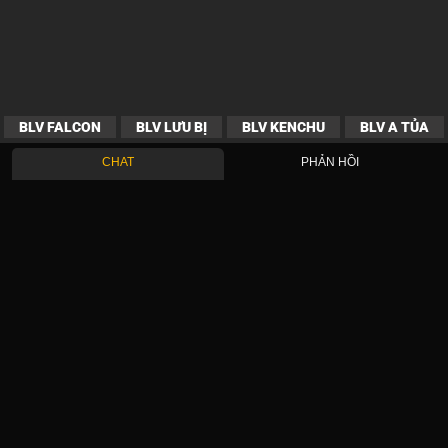
BLV FALCON
BLV LƯU BỊ
BLV KENCHU
BLV A TỦA
CHAT
PHẢN HỒI