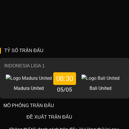
TỶ SỐ TRẬN ĐẤU
INDONESIA LIGA 1
08:30
Madura United
Bali United
05/05
MÔ PHỎNG TRẬN ĐẤU
ĐỀ XUẤT TRẬN ĐẤU