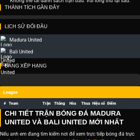
Không thể tải danh sách trận đấu. Vui lòng thử lại sau.
THÀNH TÍCH GẦN ĐÂY
LỊCH SỬ ĐỐI ĐẦU
Madura United
Bali United
BẢNG XẾP HẠNG
League
#
Team
Trận
Thắng
Hòa
Thua
Hiệu số
Điểm
CHI TIẾT TRẬN BÓNG ĐÁ MADURA
UNITED VÀ BALI UNITED MỚI NHẤT
Nếu anh em đang tìm kiếm nơi để xem trực tiếp bóng đá trực