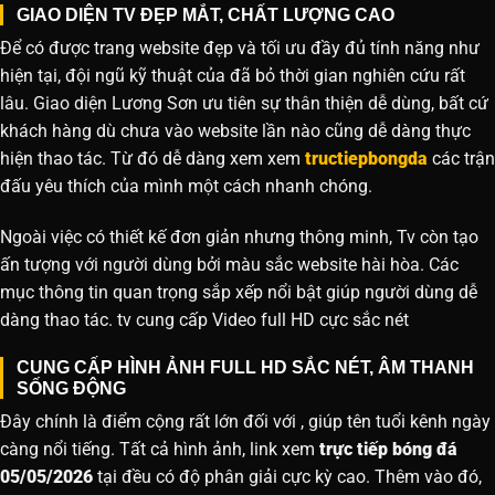
GIAO DIỆN TV ĐẸP MẮT, CHẤT LƯỢNG CAO
Để có được trang website đẹp và tối ưu đầy đủ tính năng như
hiện tại, đội ngũ kỹ thuật của đã bỏ thời gian nghiên cứu rất
lâu. Giao diện Lương Sơn ưu tiên sự thân thiện dễ dùng, bất cứ
khách hàng dù chưa vào website lần nào cũng dễ dàng thực
hiện thao tác. Từ đó dễ dàng xem xem
tructiepbongda
các trận
đấu yêu thích của mình một cách nhanh chóng.
Ngoài việc có thiết kế đơn giản nhưng thông minh, Tv còn tạo
ấn tượng với người dùng bởi màu sắc website hài hòa. Các
mục thông tin quan trọng sắp xếp nổi bật giúp người dùng dễ
dàng thao tác. tv cung cấp Video full HD cực sắc nét
CUNG CẤP HÌNH ẢNH FULL HD SẮC NÉT, ÂM THANH
SỐNG ĐỘNG
Đây chính là điểm cộng rất lớn đối với , giúp tên tuổi kênh ngày
càng nổi tiếng. Tất cả hình ảnh, link xem
trực tiếp bóng đá
05/05/2026
tại đều có độ phân giải cực kỳ cao. Thêm vào đó,