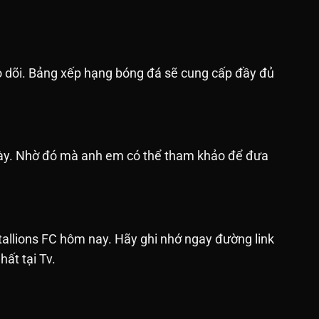
o dõi. Bảng xếp hạng bóng đá sẽ cung cấp đầy đủ
ngày. Nhờ đó mà anh em có thể tham khảo để đưa
allions FC hôm nay. Hãy ghi nhớ ngay đường link
ất tại Tv.