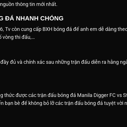
 nguồn thông tin mới nhất.
G ĐÁ NHANH CHÓNG
26, Tv còn cung cấp BXH bóng đá để anh em dễ dàng the
số vòng thi đấu,…
ật đầy đủ và chính xác sau những trận đấu diễn ra hằng 
 thức được các trận đấu bóng đá Manila Digger FC vs St
n bạn bè để không bỏ lỡ các trận đấu bóng đá tuyệt vời nh