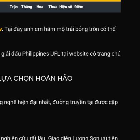
Trận
Thắng
Hòa
Thua
Hiệu số
Điểm
v
.
Tại đây anh em hâm mộ trái bóng tròn có thể
giải đấu Philippines UFL tại website
có trang chủ
Ự LỰA CHỌN HOÀN HẢO
 nghệ hiện đại nhất, đường truyền tại được cập
 nghiên cứu rất lâu. Giao diện Lương Sơn ưu tiên