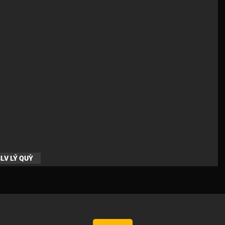
LV LÝ QUỲ