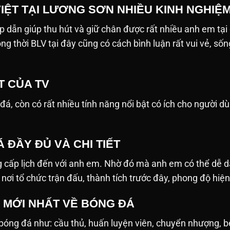
VIỆT TẠI LƯƠNG SƠN NHIỀU KINH NGHIỆ
p dẫn giúp thu hút và giữ chân được rất nhiều anh em tại
ồng thời BLV tại đây cũng có cách bình luận rất vui vẻ, 
T CỦA TV
 còn có rất nhiều tính năng nổi bật có ích cho người dùng. D
 ĐẦY ĐỦ VÀ CHI TIẾT
 cấp lịch đến với anh em. Nhờ đó mà anh em có thể dễ d
n, nơi tổ chức trận đấu, thành tích trước đây, phong độ hiệ
N MỚI NHẤT VỀ BÓNG ĐÁ
ề bóng đá như: cầu thủ, huấn luyện viên, chuyển nhượng, 