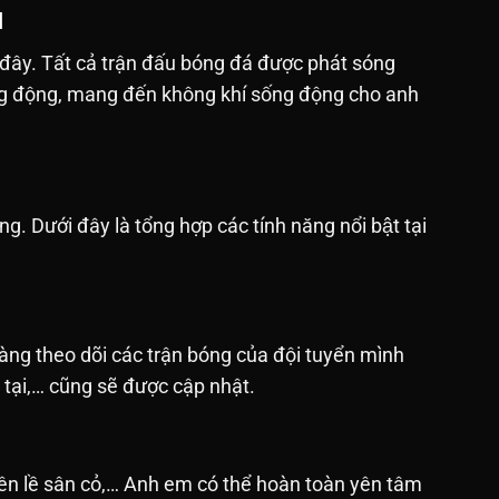
M
 đây. Tất cả trận đấu bóng đá được phát sóng
sống động, mang đến không khí sống động cho anh
ưới đây là tổng hợp các tính năng nổi bật tại
àng theo dõi các trận bóng của đội tuyển mình
n tại,… cũng sẽ được cập nhật.
bên lề sân cỏ,… Anh em có thể hoàn toàn yên tâm