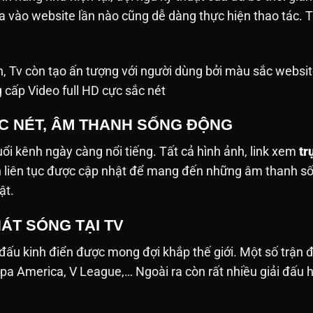
ưa vào website lần nào cũng dễ dàng thực hiện thao tác
h, Tv còn tạo ấn tượng với người dùng bởi màu sắc websit
g cấp Video full HD cực sắc nét
ẮC NÉT, ÂM THANH SỐNG ĐỘNG
tuổi kênh ngày càng nổi tiếng. Tất cả hình ảnh, link xem
tr
nh liên tục được cập nhật để mang đến những âm thanh 
ật.
ÁT SÓNG TẠI TV
 đấu kinh điển được mong đợi khắp thế giới. Một số trận
pa America, V League,… Ngoài ra còn rất nhiều giải đấu 