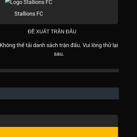
Stallions FC
ĐỀ XUẤT TRẬN ĐẤU
Không thể tải danh sách trận đấu. Vui lòng thử lại
sau.