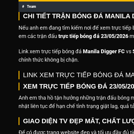
#
Team
CHI TIẾT TRẬN BÓNG ĐÁ MANILA 
Nếu anh em đang tìm kiếm nơi để xem trực tiếp b
em các trận đấu
trực tiếp bóng đá 23/05/2026
mà
Link xem trực tiếp bóng đá
Manila Digger FC
vs
chính thức không bị chặn.
LINK XEM TRỰC TIẾP BÓNG ĐÁ M
XEM TRỰC TIẾP BÓNG ĐÁ 23/05/2
Anh em tha hồ tận hưởng những trận đấu bóng mớ
nhật liên tục để hạn chế tình trạng giật lag, quá t
GIAO DIỆN TV ĐẸP MẮT, CHẤT L
Để có được trang website đẹp và tối ưu đầy đủ tín