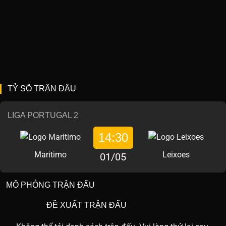
TỶ SỐ TRẬN ĐẤU
LIGA PORTUGAL 2
14:30
Maritimo
Leixoes
01/05
MÔ PHỎNG TRẬN ĐẤU
ĐỀ XUẤT TRẬN ĐẤU