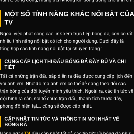
MỘT SỐ TÍNH NĂNG KHÁC NỔI BẬT CỦA
TV
Ngoài việc phát sóng các link xem trực tiếp bóng đá, còn có rất
nhiều tính năng nổi bật có ích cho người dùng. Dưới đây là
tổng hợp các tính năng nổi bật tại chuyên trang :
CUNG CẤP LỊCH THI ĐẤU BÓNG ĐÁ ĐẦY ĐỦ VÀ CHI
TIẾT
Tất cả những trận đấu sắp diễn ra đều được cung cấp lịch đến
với anh em. Nhờ đó mà anh em có thể dễ dàng theo dõi các
trận bóng của đội tuyển mình yêu thích. Ngoài ra, các tin tức về
đội hình ra sân, nơi tổ chức trận đấu, thành tích trước đây,
phong độ hiện tại,… cũng sẽ được cập nhật.
CẬP NHẬT TIN TỨC VÀ THÔNG TIN MỚI NHẤT VỀ
BÓNG ĐÁ
Hàng ngày
TV
đều cập nhật tất cả các tin tức về bóng đá như: