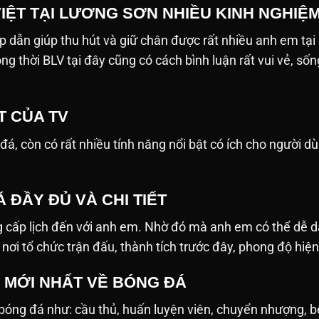
VIỆT TẠI LƯƠNG SƠN NHIỀU KINH NGHIỆ
p dẫn giúp thu hút và giữ chân được rất nhiều anh em tại
ồng thời BLV tại đây cũng có cách bình luận rất vui vẻ, 
T CỦA TV
 còn có rất nhiều tính năng nổi bật có ích cho người dùng. D
 ĐẦY ĐỦ VÀ CHI TIẾT
 cấp lịch đến với anh em. Nhờ đó mà anh em có thể dễ d
n, nơi tổ chức trận đấu, thành tích trước đây, phong độ hiệ
N MỚI NHẤT VỀ BÓNG ĐÁ
ề bóng đá như: cầu thủ, huấn luyện viên, chuyển nhượng, 