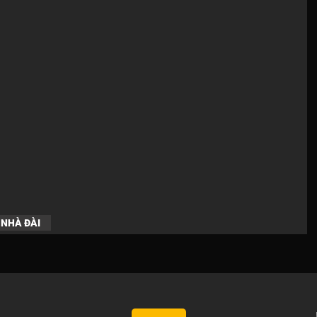
NHÀ ĐÀI