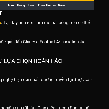
Trận
Thắng
Hòa
Thua
Hiệu số
Điểm
T
v
.
Tại đây anh em hâm mộ trái bóng tròn có thể
ộc giải đấu Chinese Football Association Jia
SỰ LỰA CHỌN HOÀN HẢO
 nghệ hiện đại nhất, đường truyền tại được cập
 nghiên cứu rất lâu. Giao diện Lương Sơn ưu tiên