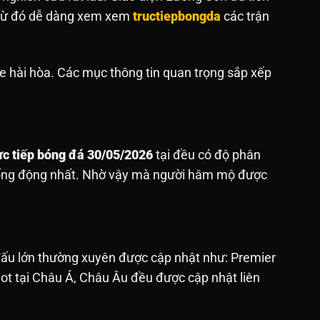
. Từ đó dễ dàng xem xem
tructiepbongda
các trận
e hài hòa. Các mục thông tin quan trọng sắp xếp
ực tiếp bóng đá 30/05/2026
tại đều có độ phân
sống động nhất. Nhờ vậy mà người hâm mộ được
 đấu lớn thường xuyên được cập nhật như: Premier
hot tại Châu Á, Châu Âu đều được cập nhật liên