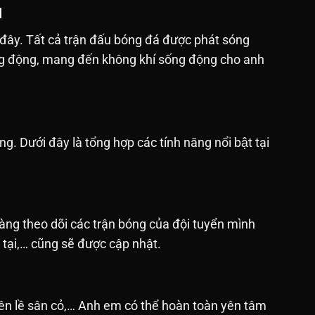
M
 đây. Tất cả trận đấu bóng đá được phát sóng
sống động, mang đến không khí sống động cho anh
ưới đây là tổng hợp các tính năng nổi bật tại
àng theo dõi các trận bóng của đội tuyển mình
n tại,… cũng sẽ được cập nhật.
bên lề sân cỏ,… Anh em có thể hoàn toàn yên tâm