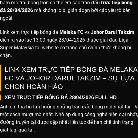
hâm mộ trái bóng tròn có thể em các trận đấu
trực tiếp bóng
đá 28/04/2026
mà không lo bị gián đoạn bởi các yếu tố bên
ngoài.
Link xem trực tiếp bóng đá
Melaka FC
vs
Johor Darul Takzim
diễn ra vào lúc 13:00 ngày 28/04/2026 thuộc giải đấu Liga
Super Malaysia tại website
có trang chủ chính thức không bị
chặn.
LINK XEM TRỰC TIẾP BÓNG ĐÁ MELAKA
FC VÀ JOHOR DARUL TAKZIM – SỰ LỰA
CHỌN HOÀN HẢO
XEM TRỰC TIẾP BÓNG ĐÁ 28/04/2026 FULL HD
Anh em tha hồ tận hưởng những trận đấu bóng mới nhất tại TV
một cách mượt mà nhất. Nhờ áp dụng công nghệ hiện đại nhất,
đường truyền tại được cập nhật liên tục để hạn chế tình trạng
giật lag, quá tải.