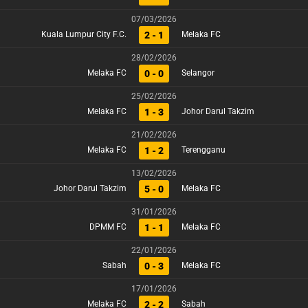
07/03/2026
2 - 1
Kuala Lumpur City F.C.
Melaka FC
28/02/2026
0 - 0
Melaka FC
Selangor
25/02/2026
1 - 3
Melaka FC
Johor Darul Takzim
21/02/2026
1 - 2
Melaka FC
Terengganu
13/02/2026
5 - 0
Johor Darul Takzim
Melaka FC
31/01/2026
1 - 1
DPMM FC
Melaka FC
22/01/2026
0 - 3
Sabah
Melaka FC
17/01/2026
2 - 2
Melaka FC
Sabah