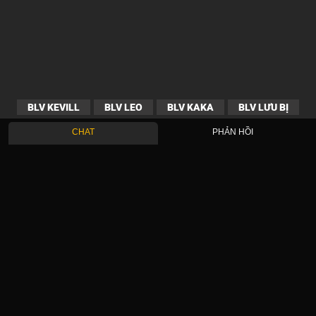
BLV KEVILL
BLV LEO
BLV KAKA
BLV LƯU BỊ
CHAT
PHẢN HỒI