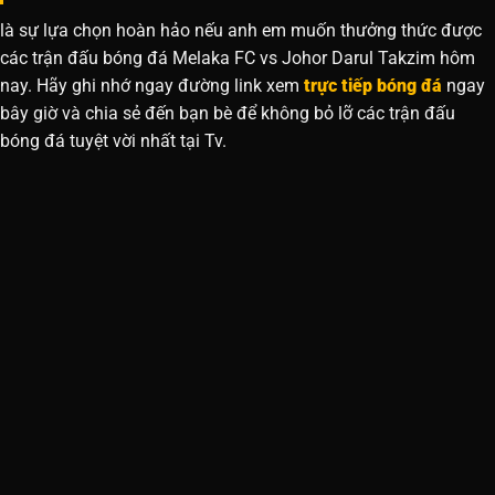
là sự lựa chọn hoàn hảo nếu anh em muốn thưởng thức được
các trận đấu bóng đá Melaka FC vs Johor Darul Takzim hôm
nay. Hãy ghi nhớ ngay đường link xem
trực tiếp bóng đá
ngay
bây giờ và chia sẻ đến bạn bè để không bỏ lỡ các trận đấu
bóng đá tuyệt vời nhất tại Tv.