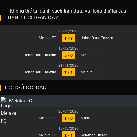
Không thể tải danh sách trận đấu. Vui lòng thử lại sau.
THÀNH TÍCH GẦN ĐÂY
25/02/2026
1 - 3
Melaka FC
Johor Darul Takzim
13/02/2026
5 - 0
Johor Darul Takzim
Melaka FC
21/11/2025
7 - 1
Johor Darul Takzim
Melaka FC
LỊCH SỬ ĐỐI ĐẦU
Melaka FC
23/04/2026
1 - 0
Melaka FC
Sabah
15/03/2026
2 - 1
Melaka FC
Kelantan United