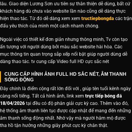
lâu. Giao diện Lương Sơn ưu tiên sự thân thiện dễ dùng, bất cứ
khách hàng dù chưa vào website lần nào cũng dễ dàng thực
hiện thao tác. Từ đó dễ dàng xem xem
tructiepbongda
các trận
đấu yêu thích của mình một cách nhanh chóng.
Ngoài việc có thiết kế đơn giản nhưng thông minh, Tv còn tạo
ấn tượng với người dùng bởi màu sắc website hài hòa. Các
mục thông tin quan trọng sắp xếp nổi bật giúp người dùng dễ
dàng thao tác. tv cung cấp Video full HD cực sắc nét
CUNG CẤP HÌNH ẢNH FULL HD SẮC NÉT, ÂM THANH
SỐNG ĐỘNG
Đây chính là điểm cộng rất lớn đối với , giúp tên tuổi kênh ngày
càng nổi tiếng. Tất cả hình ảnh, link xem
trực tiếp bóng đá
18/04/2026
tại đều có độ phân giải cực kỳ cao. Thêm vào đó,
hệ thống âm thanh liên tục được cập nhật để mang đến những
âm thanh sống động nhất. Nhờ vậy mà người hâm mộ được
tha hồ tận hưởng những giây phút cực kỳ chân thật.