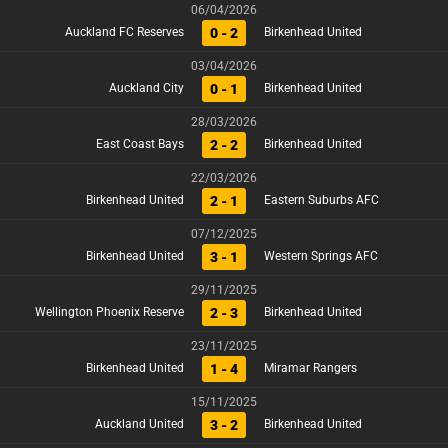
06/04/2026
0 - 2
Auckland FC Reserves
Birkenhead United
03/04/2026
0 - 1
Auckland City
Birkenhead United
28/03/2026
2 - 2
East Coast Bays
Birkenhead United
22/03/2026
2 - 1
Birkenhead United
Eastern Suburbs AFC
07/12/2025
3 - 1
Birkenhead United
Western Springs AFC
29/11/2025
2 - 3
Wellington Phoenix Reserve
Birkenhead United
23/11/2025
1 - 4
Birkenhead United
Miramar Rangers
15/11/2025
3 - 2
Auckland United
Birkenhead United