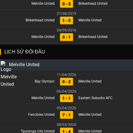
0 - 3
Melville United
Birkenhead United
27/08/2019
1 - 5
Birkenhead United
Melville United
24/09/2016
3 - 1
Melville United
Birkenhead United
LỊCH SỬ ĐỐI ĐẦU
Melville United
11/04/2026
0 - 2
Bay Olympic
Melville United
06/04/2026
1 - 1
Melville United
Eastern Suburbs AFC
03/04/2026
7 - 1
Fencibles United
Melville United
28/03/2026
1 - 4
Tauranga City United
Melville United