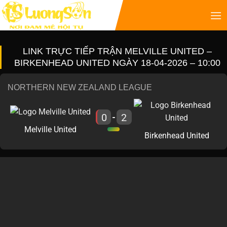
LINK TRỰC TIẾP TRẬN MELVILLE UNITED –
BIRKENHEAD UNITED NGÀY 18-04-2026 – 10:00
NORTHERN NEW ZEALAND LEAGUE
0
2
-
Melville United
Birkenhead United