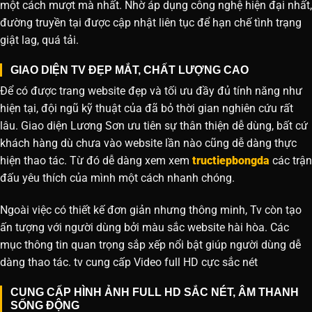
một cách mượt mà nhất. Nhờ áp dụng công nghệ hiện đại nhất,
đường truyền tại được cập nhật liên tục để hạn chế tình trạng
giật lag, quá tải.
GIAO DIỆN TV ĐẸP MẮT, CHẤT LƯỢNG CAO
Để có được trang website đẹp và tối ưu đầy đủ tính năng như
hiện tại, đội ngũ kỹ thuật của đã bỏ thời gian nghiên cứu rất
lâu. Giao diện Lương Sơn ưu tiên sự thân thiện dễ dùng, bất cứ
khách hàng dù chưa vào website lần nào cũng dễ dàng thực
hiện thao tác. Từ đó dễ dàng xem xem
tructiepbongda
các trận
đấu yêu thích của mình một cách nhanh chóng.
Ngoài việc có thiết kế đơn giản nhưng thông minh, Tv còn tạo
ấn tượng với người dùng bởi màu sắc website hài hòa. Các
mục thông tin quan trọng sắp xếp nổi bật giúp người dùng dễ
dàng thao tác. tv cung cấp Video full HD cực sắc nét
CUNG CẤP HÌNH ẢNH FULL HD SẮC NÉT, ÂM THANH
SỐNG ĐỘNG