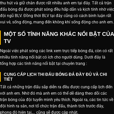
thu hút và giữ chân được rất nhiều anh em tại đây. Tất cả trận
đấu bóng đá được phát sóng đều hấp dẫn và kịch tính nhờ việc
đội ngũ BLV. Đồng thời BLV tại đây cũng có cách bình luận rất
vui vẻ, sống động, mang đến không khí sống động cho anh em.
MỘT SỐ TÍNH NĂNG KHÁC NỔI BẬT CỦA
TV
Ngoài việc phát sóng các link xem trực tiếp bóng đá, còn có rất
nhiều tính năng nổi bật có ích cho người dùng. Dưới đây là
tổng hợp các tính năng nổi bật tại chuyên trang :
CUNG CẤP LỊCH THI ĐẤU BÓNG ĐÁ ĐẦY ĐỦ VÀ CHI
TIẾT
Tất cả những trận đấu sắp diễn ra đều được cung cấp lịch đến
với anh em. Nhờ đó mà anh em có thể dễ dàng theo dõi các
trận bóng của đội tuyển mình yêu thích. Ngoài ra, các tin tức về
đội hình ra sân, nơi tổ chức trận đấu, thành tích trước đây,
phong độ hiện tại,… cũng sẽ được cập nhật.