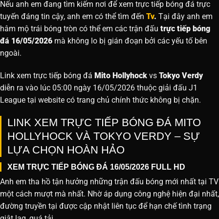
Nếu anh em đang tìm kiếm nơi để xem trực tiếp bóng đá trực
tuyến đáng tin cậy, anh em có thể tìm đến
Tv
.
Tại đây anh em
hâm mộ trái bóng tròn có thể em các trận đấu
trực tiếp bóng
đá 16/05/2026
mà không lo bị gián đoạn bởi các yếu tố bên
ngoài.
Link xem trực tiếp bóng đá
Mito Hollyhock
vs
Tokyo Verdy
diễn ra vào lúc 05:00 ngày 16/05/2026 thuộc giải đấu J1
League tại website
có trang chủ chính thức không bị chặn.
LINK XEM TRỰC TIẾP BÓNG ĐÁ MITO
HOLLYHOCK VÀ TOKYO VERDY – SỰ
LỰA CHỌN HOÀN HẢO
XEM TRỰC TIẾP BÓNG ĐÁ 16/05/2026 FULL HD
Anh em tha hồ tận hưởng những trận đấu bóng mới nhất tại TV
một cách mượt mà nhất. Nhờ áp dụng công nghệ hiện đại nhất,
đường truyền tại được cập nhật liên tục để hạn chế tình trạng
giật lag, quá tải.