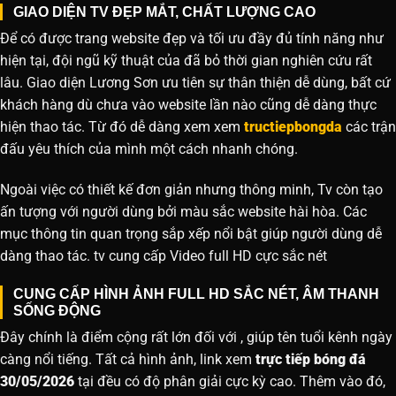
GIAO DIỆN TV ĐẸP MẮT, CHẤT LƯỢNG CAO
Để có được trang website đẹp và tối ưu đầy đủ tính năng như
hiện tại, đội ngũ kỹ thuật của đã bỏ thời gian nghiên cứu rất
lâu. Giao diện Lương Sơn ưu tiên sự thân thiện dễ dùng, bất cứ
khách hàng dù chưa vào website lần nào cũng dễ dàng thực
hiện thao tác. Từ đó dễ dàng xem xem
tructiepbongda
các trận
đấu yêu thích của mình một cách nhanh chóng.
Ngoài việc có thiết kế đơn giản nhưng thông minh, Tv còn tạo
ấn tượng với người dùng bởi màu sắc website hài hòa. Các
mục thông tin quan trọng sắp xếp nổi bật giúp người dùng dễ
dàng thao tác. tv cung cấp Video full HD cực sắc nét
CUNG CẤP HÌNH ẢNH FULL HD SẮC NÉT, ÂM THANH
SỐNG ĐỘNG
Đây chính là điểm cộng rất lớn đối với , giúp tên tuổi kênh ngày
càng nổi tiếng. Tất cả hình ảnh, link xem
trực tiếp bóng đá
30/05/2026
tại đều có độ phân giải cực kỳ cao. Thêm vào đó,