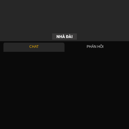
NHÀ ĐÀI
CHAT
PHẢN HỒI