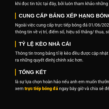
khi đọc tin tức tại đây, bởi luôn tham khảo những
CUNG CẤP BẢNG XẾP HẠNG BÓN
Ngoài việc cung cấp trực tiếp bóng đá 01/06/20
thông tin về vị trí, điểm số, hiệu số thắng/ thua, 
TỶ LỆ KÈO NHÀ CÁI
Thông tin trong bảng tỉ lệ kèo đều được cập nh
ra những quyết đinhj chính xác hơn.
TỔNG KẾT
là sự lựa chọn hoàn hảo nếu anh em muốn thưởn
xem
trực tiếp bóng đá
ngay bây giờ và chia sẻ đế