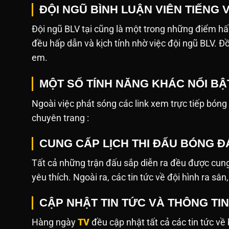
ĐỘI NGŨ BÌNH LUẬN VIÊN TIẾNG 
Đội ngũ BLV tại cũng là một trong những điểm hấ
đều hấp dẫn và kịch tính nhờ việc đội ngũ BLV. Đ
em.
MỘT SỐ TÍNH NĂNG KHÁC NỔI BẬ
Ngoài việc phát sóng các link xem trực tiếp bóng đá,
chuyên trang :
CUNG CẤP LỊCH THI ĐẤU BÓNG ĐÁ
Tất cả những trận đấu sắp diễn ra đều được cung
yêu thích. Ngoài ra, các tin tức về đội hình ra sâ
CẬP NHẬT TIN TỨC VÀ THÔNG TI
Hàng ngày
TV
đều cập nhật tất cả các tin tức v