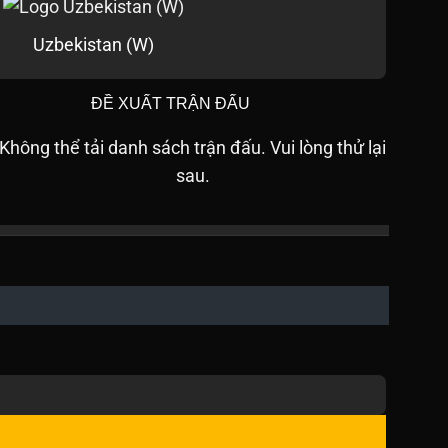
Uzbekistan (W)
ĐỀ XUẤT TRẬN ĐẤU
Không thể tải danh sách trận đấu. Vui lòng thử lại
sau.