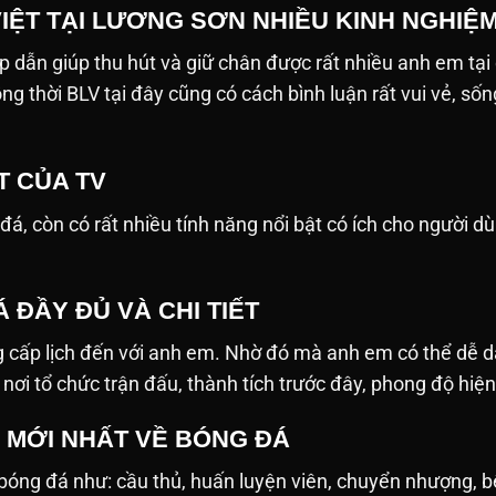
VIỆT TẠI LƯƠNG SƠN NHIỀU KINH NGHIỆ
p dẫn giúp thu hút và giữ chân được rất nhiều anh em tại
ồng thời BLV tại đây cũng có cách bình luận rất vui vẻ, 
T CỦA TV
 còn có rất nhiều tính năng nổi bật có ích cho người dùng. D
 ĐẦY ĐỦ VÀ CHI TIẾT
 cấp lịch đến với anh em. Nhờ đó mà anh em có thể dễ d
n, nơi tổ chức trận đấu, thành tích trước đây, phong độ hiệ
N MỚI NHẤT VỀ BÓNG ĐÁ
ề bóng đá như: cầu thủ, huấn luyện viên, chuyển nhượng, 