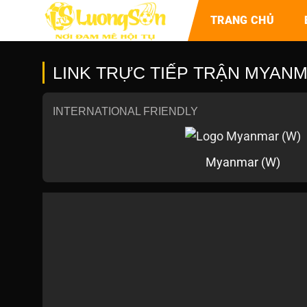
TRANG CHỦ
LINK TRỰC TIẾP TRẬN MYANMAR
INTERNATIONAL FRIENDLY
Myanmar (W)