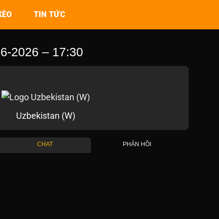
KÈO
TIN TỨC
-2026 – 17:30
Uzbekistan (W)
CHAT
PHẢN HỒI