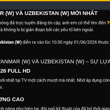
R (W) VÀ UZBEKISTAN (W) MỚI NHẤT
óng đá trực tuyến đáng tin cậy, anh em có thể tìm đến
T
 không lo bị gián đoạn bởi các yếu tố bên ngoài.
ekistan (W)
diễn ra vào lúc 10:30 ngày 01/06/2026 thuộc g
YANMAR (W) VÀ UZBEKISTAN (W) – SỰ L
026 FULL HD
i nhất tại TV một cách mượt mà nhất. Nhờ áp dụng công
ải.
ƯỢNG CAO
h năng như hiện tại, đội ngũ kỹ thuật của đã bỏ thời gian