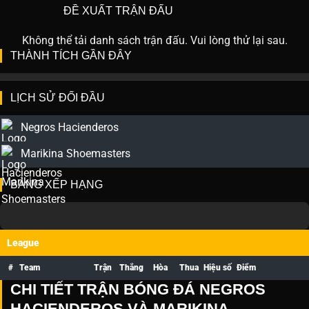
ĐỀ XUẤT TRẬN ĐẤU
Không thể tải danh sách trận đấu. Vui lòng thử lại sau.
THÀNH TÍCH GẦN ĐÂY
LỊCH SỬ ĐỐI ĐẦU
Negros Hacienderos
Marikina Shoemasters
BẢNG XẾP HẠNG
League
#
Team
Trận
Thắng
Hòa
Thua
Hiệu số
Điểm
CHI TIẾT TRẬN BÓNG ĐÁ NEGROS
HACIENDEROS VÀ MARIKINA