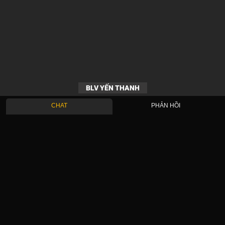
BLV YẾN THANH
CHAT
PHẢN HỒI