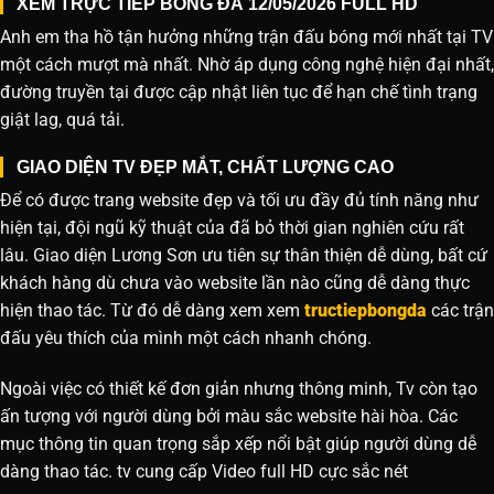
XEM TRỰC TIẾP BÓNG ĐÁ 12/05/2026 FULL HD
Anh em tha hồ tận hưởng những trận đấu bóng mới nhất tại TV
một cách mượt mà nhất. Nhờ áp dụng công nghệ hiện đại nhất,
đường truyền tại được cập nhật liên tục để hạn chế tình trạng
giật lag, quá tải.
GIAO DIỆN TV ĐẸP MẮT, CHẤT LƯỢNG CAO
Để có được trang website đẹp và tối ưu đầy đủ tính năng như
hiện tại, đội ngũ kỹ thuật của đã bỏ thời gian nghiên cứu rất
lâu. Giao diện Lương Sơn ưu tiên sự thân thiện dễ dùng, bất cứ
khách hàng dù chưa vào website lần nào cũng dễ dàng thực
hiện thao tác. Từ đó dễ dàng xem xem
tructiepbongda
các trận
đấu yêu thích của mình một cách nhanh chóng.
Ngoài việc có thiết kế đơn giản nhưng thông minh, Tv còn tạo
ấn tượng với người dùng bởi màu sắc website hài hòa. Các
mục thông tin quan trọng sắp xếp nổi bật giúp người dùng dễ
dàng thao tác. tv cung cấp Video full HD cực sắc nét