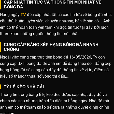
CẬP NHẬT TIN TỨC VÀ THÔNG TIN MỚI NHẤT VỀ
BÓNG ĐÁ
Hàng ngày
TV
đều cập nhật tất cả các tin tức về bóng đá như:
cầu thủ, huấn luyện viên, chuyển nhượng, bên lề sân cỏ,… Anh
em có thể hoàn toàn yên tâm khi đọc tin tức tại đây, bởi luôn
tham khảo những nguồn thông tin mới nhất.
CUNG CẤP BẢNG XẾP HẠNG BÓNG ĐÁ NHANH
CHÓNG
Ngoài việc cung cấp trực tiếp bóng đá 16/05/2026, Tv còn
cung cấp BXH bóng đá để anh em dễ dàng theo dõi. Bảng xếp
hạng bóng đá sẽ cung cấp đầy đủ thông tin về vị trí, điểm số,
hiệu số thắng/ thua, số vòng thi đấu,…
TỶ LỆ KÈO NHÀ CÁI
Thông tin trong bảng tỉ lệ kèo đều được cập nhật đầy đủ và
chính xác sau những trận đấu diễn ra hằng ngày. Nhờ đó mà
anh em có thể tham khảo để đưa ra những quyết đinhj chính
xác hơn.