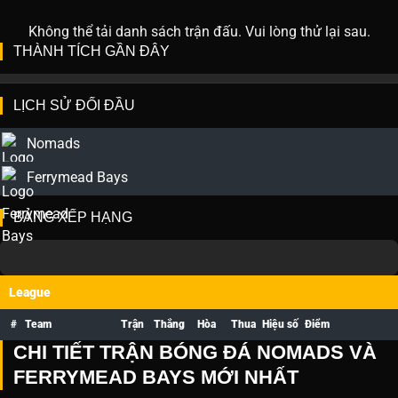
Không thể tải danh sách trận đấu. Vui lòng thử lại sau.
THÀNH TÍCH GẦN ĐÂY
LỊCH SỬ ĐỐI ĐẦU
Nomads
Ferrymead Bays
BẢNG XẾP HẠNG
League
#
Team
Trận
Thắng
Hòa
Thua
Hiệu số
Điểm
CHI TIẾT TRẬN BÓNG ĐÁ NOMADS VÀ
FERRYMEAD BAYS MỚI NHẤT