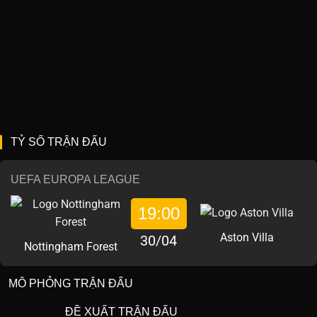
TỶ SỐ TRẬN ĐẤU
UEFA EUROPA LEAGUE
19:00
Aston Villa
30/04
Nottingham Forest
MÔ PHỎNG TRẬN ĐẤU
ĐỀ XUẤT TRẬN ĐẤU