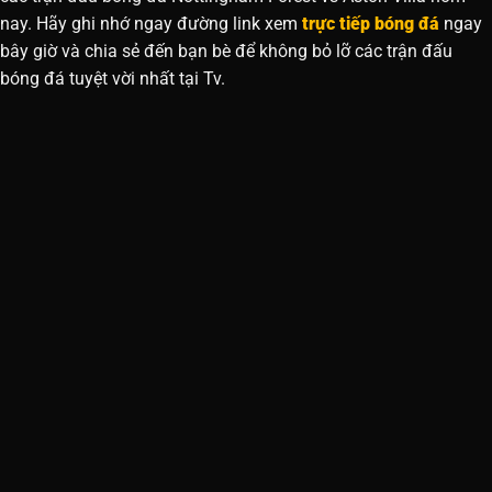
nay. Hãy ghi nhớ ngay đường link xem
trực tiếp bóng đá
ngay
bây giờ và chia sẻ đến bạn bè để không bỏ lỡ các trận đấu
bóng đá tuyệt vời nhất tại Tv.