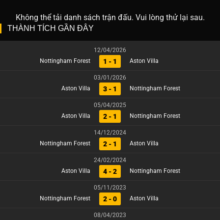
Không thể tải danh sách trận đấu. Vui lòng thử lại sau.
THÀNH TÍCH GẦN ĐÂY
12/04/2026
1 - 1
Nottingham Forest
Aston Villa
03/01/2026
3 - 1
Aston Villa
Nottingham Forest
05/04/2025
2 - 1
Aston Villa
Nottingham Forest
14/12/2024
2 - 1
Nottingham Forest
Aston Villa
24/02/2024
4 - 2
Aston Villa
Nottingham Forest
05/11/2023
2 - 0
Nottingham Forest
Aston Villa
08/04/2023