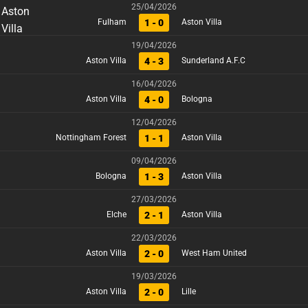
25/04/2026
1 - 0
Fulham
Aston Villa
19/04/2026
4 - 3
Aston Villa
Sunderland A.F.C
16/04/2026
4 - 0
Aston Villa
Bologna
12/04/2026
1 - 1
Nottingham Forest
Aston Villa
09/04/2026
1 - 3
Bologna
Aston Villa
27/03/2026
2 - 1
Elche
Aston Villa
22/03/2026
2 - 0
Aston Villa
West Ham United
19/03/2026
2 - 0
Aston Villa
Lille