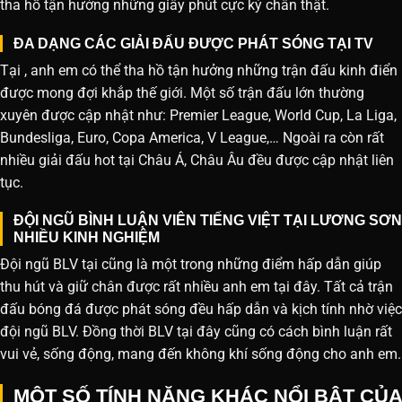
tha hồ tận hưởng những giây phút cực kỳ chân thật.
ĐA DẠNG CÁC GIẢI ĐẤU ĐƯỢC PHÁT SÓNG TẠI TV
Tại , anh em có thể tha hồ tận hưởng những trận đấu kinh điển
được mong đợi khắp thế giới. Một số trận đấu lớn thường
xuyên được cập nhật như: Premier League, World Cup, La Liga,
Bundesliga, Euro, Copa America, V League,… Ngoài ra còn rất
nhiều giải đấu hot tại Châu Á, Châu Âu đều được cập nhật liên
tục.
ĐỘI NGŨ BÌNH LUẬN VIÊN TIẾNG VIỆT TẠI LƯƠNG SƠN
NHIỀU KINH NGHIỆM
Đội ngũ BLV tại cũng là một trong những điểm hấp dẫn giúp
thu hút và giữ chân được rất nhiều anh em tại đây. Tất cả trận
đấu bóng đá được phát sóng đều hấp dẫn và kịch tính nhờ việc
đội ngũ BLV. Đồng thời BLV tại đây cũng có cách bình luận rất
vui vẻ, sống động, mang đến không khí sống động cho anh em.
MỘT SỐ TÍNH NĂNG KHÁC NỔI BẬT CỦA