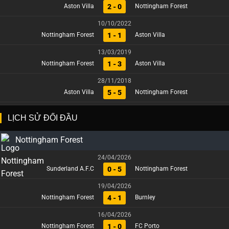
2 - 0
Aston Villa
Nottingham Forest
10/10/2022
1 - 1
Nottingham Forest
Aston Villa
13/03/2019
1 - 3
Nottingham Forest
Aston Villa
28/11/2018
5 - 5
Aston Villa
Nottingham Forest
LỊCH SỬ ĐỐI ĐẦU
Nottingham Forest
24/04/2026
0 - 5
Sunderland A.F.C
Nottingham Forest
19/04/2026
4 - 1
Nottingham Forest
Burnley
16/04/2026
1 - 0
Nottingham Forest
FC Porto