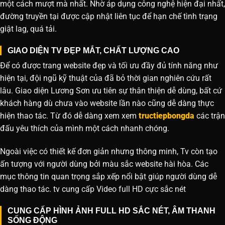
một cách mượt mà nhất. Nhờ áp dụng công nghệ hiện đại nhất,
đường truyền tại được cập nhật liên tục để hạn chế tình trạng
giật lag, quá tải.
GIAO DIỆN TV ĐẸP MẮT, CHẤT LƯỢNG CAO
Để có được trang website đẹp và tối ưu đầy đủ tính năng như
hiện tại, đội ngũ kỹ thuật của đã bỏ thời gian nghiên cứu rất
lâu. Giao diện Lương Sơn ưu tiên sự thân thiện dễ dùng, bất cứ
khách hàng dù chưa vào website lần nào cũng dễ dàng thực
hiện thao tác. Từ đó dễ dàng xem xem
tructiepbongda
các trận
đấu yêu thích của mình một cách nhanh chóng.
Ngoài việc có thiết kế đơn giản nhưng thông minh, Tv còn tạo
ấn tượng với người dùng bởi màu sắc website hài hòa. Các
mục thông tin quan trọng sắp xếp nổi bật giúp người dùng dễ
dàng thao tác. tv cung cấp Video full HD cực sắc nét
CUNG CẤP HÌNH ẢNH FULL HD SẮC NÉT, ÂM THANH
SỐNG ĐỘNG