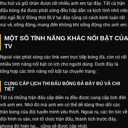
thu hút và giữ chân được rất nhiều anh em tại đây. Tất cả trận
đấu bóng đá được phát sóng đều hấp dẫn và kịch tính nhờ việc
đội ngũ BLV. Đồng thời BLV tại đây cũng có cách bình luận rất
vui vẻ, sống động, mang đến không khí sống động cho anh em.
MỘT SỐ TÍNH NĂNG KHÁC NỔI BẬT CỦA
TV
Ngoài việc phát sóng các link xem trực tiếp bóng đá, còn có rất
nhiều tính năng nổi bật có ích cho người dùng. Dưới đây là
tổng hợp các tính năng nổi bật tại chuyên trang :
CUNG CẤP LỊCH THI ĐẤU BÓNG ĐÁ ĐẦY ĐỦ VÀ CHI
TIẾT
Tất cả những trận đấu sắp diễn ra đều được cung cấp lịch đến
với anh em. Nhờ đó mà anh em có thể dễ dàng theo dõi các
trận bóng của đội tuyển mình yêu thích. Ngoài ra, các tin tức về
đội hình ra sân, nơi tổ chức trận đấu, thành tích trước đây,
phong độ hiện tại,… cũng sẽ được cập nhật.