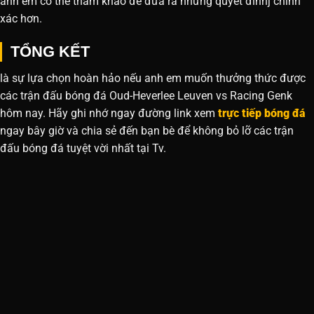
anh em có thể tham khảo để đưa ra những quyết đinhj chính
xác hơn.
TỔNG KẾT
là sự lựa chọn hoàn hảo nếu anh em muốn thưởng thức được
các trận đấu bóng đá Oud-Heverlee Leuven vs Racing Genk
hôm nay. Hãy ghi nhớ ngay đường link xem
trực tiếp bóng đá
ngay bây giờ và chia sẻ đến bạn bè để không bỏ lỡ các trận
đấu bóng đá tuyệt vời nhất tại Tv.