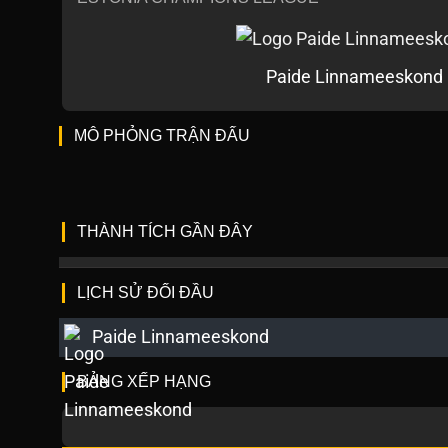
Paide Linnameeskond
MÔ PHỎNG TRẬN ĐẤU
THÀNH TÍCH GẦN ĐÂY
LỊCH SỬ ĐỐI ĐẦU
Paide Linnameeskond
BẢNG XẾP HẠNG