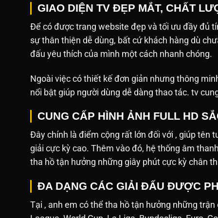
GIAO DIỆN TV ĐẸP MẮT, CHẤT L
Để có được trang website đẹp và tối ưu đầy đủ tín
sự thân thiện dễ dùng, bất cứ khách hàng dù ch
đấu yêu thích của mình một cách nhanh chóng.
Ngoài việc có thiết kế đơn giản nhưng thông min
nổi bật giúp người dùng dễ dàng thao tác. tv cun
CUNG CẤP HÌNH ẢNH FULL HD S
Đây chính là điểm cộng rất lớn đối với , giúp tên 
giải cực kỳ cao. Thêm vào đó, hệ thống âm tha
tha hồ tận hưởng những giây phút cực kỳ chân th
ĐA DẠNG CÁC GIẢI ĐẤU ĐƯỢC PH
Tại , anh em có thể tha hồ tận hưởng những trận