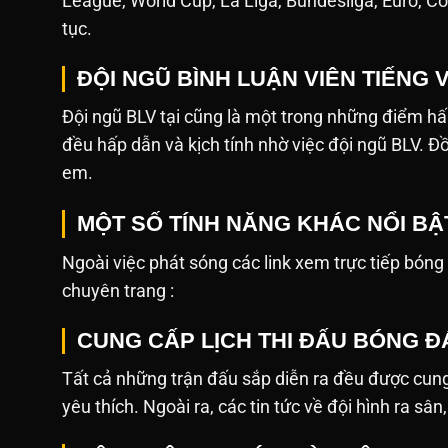
League, World Cup, La Liga, Bundesliga, Euro, Co
tục.
ĐỘI NGŨ BÌNH LUẬN VIÊN TIẾNG 
Đội ngũ BLV tại cũng là một trong những điểm hấ
đều hấp dẫn và kịch tính nhờ việc đội ngũ BLV. Đ
em.
MỘT SỐ TÍNH NĂNG KHÁC NỔI BẬ
Ngoài việc phát sóng các link xem trực tiếp bóng đá,
chuyên trang :
CUNG CẤP LỊCH THI ĐẤU BÓNG ĐÁ
Tất cả những trận đấu sắp diễn ra đều được cung
yêu thích. Ngoài ra, các tin tức về đội hình ra sâ